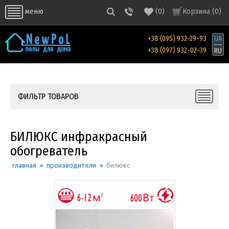
(
0
)
Корзина (
0
)
меню
+38 (095) 932-29-93
UA
+38 (097) 932-02-39
RU
ФИЛЬТР ТОВАРОВ
БИЛЮКС инфракрасный
обогреватель
главная
»
производители
»
билюкс