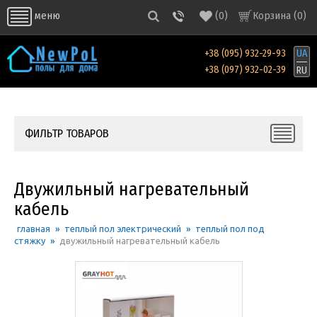
(
0
)
Корзина (
0
)
меню
+38 (095) 932-29-93
UA
+38 (097) 932-02-39
RU
ФИЛЬТР ТОВАРОВ
Двужильный нагревательный
кабель
главная
»
теплый пол электрический
»
теплый пол под
стяжку
»
двужильный нагревательный кабель