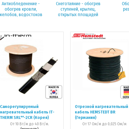
Антиобледенение -
Cнеготаяние - обогрев
Обо
обогрев кровли,
ступеней, крылец,
ре
желобов, водостоков
открытых площадей
Саморегулируемый
Отрезной нагревательный
нагревательный кабель IТ-
кабель HEMSTEDT BR
THERM SRL**-2CR (Корея)
(Германия)
От 10 Вт/м до 40 Вт/м.
От 17 Ом/м до 0,025 Ом/м
(мощность)