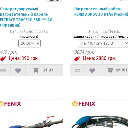
Саморегулируемый
Нагревательный кабель
нагревательный кабель
FENIX ADPSV 30 Вт/м (Чехия
ELTRACE TRACECO ESR-**-AO
(Франция)
От 10 Вт/м до 40 Вт/м.
От 7 м.п. до 114 м.п.
(мощность)
(длина кабеля / площадь / мощно
410
грн.
3034
грн.
Цена:
390
грн.
Цена:
2880
грн.
КУПИТЬ
КУПИТ