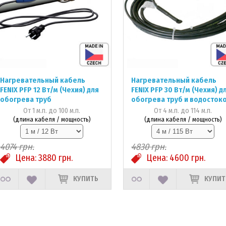
Нагревательный кабель
Нагревательный кабель
FENIX PFP 12 Вт/м (Чехия) для
FENIX PFP 30 Вт/м (Чехия) д
обогрева труб
обогрева труб и водосток
От 1 м.п. до 100 м.п.
От 4 м.п. до 114 м.п.
(длина кабеля / мощность)
(длина кабеля / мощность)
4074
грн.
4830
грн.
Цена:
3880
грн.
Цена:
4600
грн.
КУПИТЬ
КУПИТ