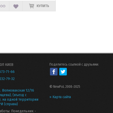
КУПИТЬ
ОЛ КИЕВ
Поделитесь ссылкой с друзьями:
573-71-66
232-79-32
©
NewPoL 2008-2025
л. Волновахская 12/16
ищева), (въезд с
» Карта сайта
), на одной территории
И (справа)
аботы: Понедельник -