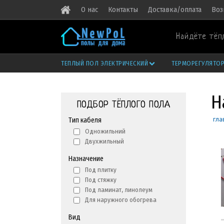
О нас
Контакты
Доставка/оплата
Воз
Найдёте тёп
ТЕПЛЫЙ ПОЛ ЭЛЕКТРИЧЕСКИЙ
ТЕРМОРЕГУЛЯТО
Н
ПОДБОР ТЁПЛОГО ПОЛА
гла
Тип кабеля
Одножильний
Двухжильный
Назначение
Под плитку
Под стяжку
Под ламинат, линолеум
Для наружного обогрева
Вид