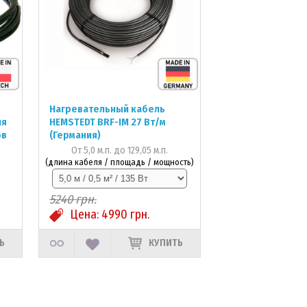
Нагревательный кабель
ля
HEMSTEDT BRF-IM 27 Вт/м
ов
(Германия)
От 5,0 м.п. до 129,05 м.п.
(длина кабеля / площадь / мощность)
5240
грн.
Цена:
4990
грн.
Ь
КУПИТЬ