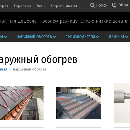
Обрат
Поиск
врат
Гарантия
Блог
Сертификаты
лый пол дешевле - вернём разницу. Самые низкие цены в 
РЫ
НАРУЖНЫЙ ОБОГРЕВ
ПРОИЗВОДИТЕЛИ
ЛАМИНАТ
аружный обогрев
вная
»
наружный обогрев