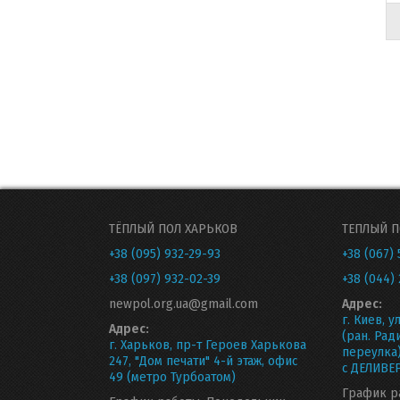
ТЁПЛЫЙ ПОЛ ХАРЬКОВ
ТЕПЛЫЙ П
+38 (095) 932-29-93
+38 (067) 
+38 (097) 932-02-39
+38 (044) 
newpol.org.ua@gmail.com
Адрес:
г. Киев, у
Адрес:
(ран. Рад
г. Харьков, пр-т Героев Харькова
переулка
247, "Дом печати" 4-й этаж, офис
с ДЕЛИВЕР
49 (метро Турбоатом)
График р