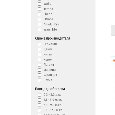
Woks
Terneo
Eberle
Eltrace
Arnold-Rak
Warm Life
Страна производителя
Германия
Дания
Китай
Корея
Латвия
Украина
Франция
Чехия
Площадь обогрева
0,3 - 3,0 м.кв.
3,1 - 6,0 м.кв.
6,1 - 9,0 м.кв.
9,1 - 12,0 м.кв.