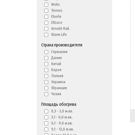
Woks
Terneo
Eberle
Eltrace
Arnold-Rak
Warm Life
Страна производителя
Германия
Дания
Китай
Корея
Латвия
Украина
Франция
Чехия
Площадь обогрева
0,3 - 3,0 м.кв.
3,1 - 6,0 м.кв.
6,1 - 9,0 м.кв.
9,1 - 12,0 м.кв.