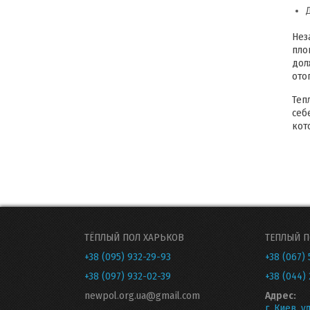
Нез
пло
дол
ото
Теп
себ
кот
ТЁПЛЫЙ ПОЛ ХАРЬКОВ
ТЕПЛЫЙ П
+38 (095) 932-29-93
+38 (067) 
+38 (097) 932-02-39
+38 (044) 
newpol.org.ua@gmail.com
Адрес:
г. Киев, у