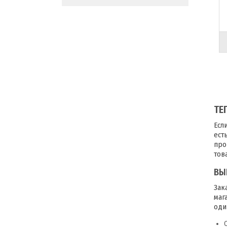
ТЕ
Есл
ест
про
тов
ВЫ
Зак
маг
оди