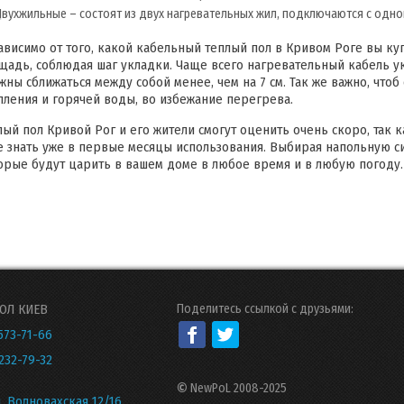
Двухжильные – состоят из двух нагревательных жил, подключаются с одно
ависимо от того, какой кабельный теплый пол в Кривом Роге вы ку
щадь, соблюдая шаг укладки. Чаще всего нагревательный кабель ук
жны сближаться между собой менее, чем на 7 см. Так же важно, что
пления и горячей воды, во избежание перегрева.
лый пол Кривой Рог и его жители смогут оценить очень скоро, так 
е знать уже в первые месяцы использования. Выбирая напольную си
орые будут царить в вашем доме в любое время и в любую погоду.
ОЛ КИЕВ
Поделитесь ссылкой с друзьями:
573-71-66
232-79-32
©
NewPoL 2008-2025
л. Волновахская 12/16