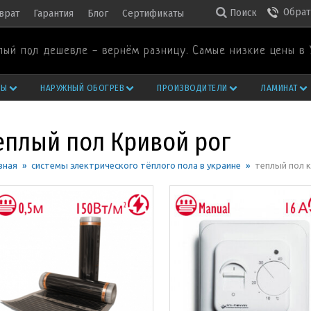
Обрат
Поиск
врат
Гарантия
Блог
Сертификаты
лый пол дешевле - вернём разницу. Самые низкие цены в 
РЫ
НАРУЖНЫЙ ОБОГРЕВ
ПРОИЗВОДИТЕЛИ
ЛАМИНАТ
еплый пол Кривой рог
вная
»
системы электрического тёплого пола в украине
»
теплый пол 