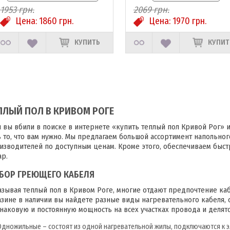
1953
грн.
2069
грн.
Цена:
1860
грн.
Цена:
1970
грн.
КУПИТЬ
КУПИТ
ПЛЫЙ ПОЛ В КРИВОМ РОГЕ
и вы вбили в поиске в интернете «купить теплый пол Кривой Рог» и п
ь то, что вам нужно. Мы предлагаем большой ассортимент напольно
изводителей по доступным ценам. Кроме этого, обеспечиваем быст
ар.
БОР ГРЕЮЩЕГО КАБЕЛЯ
азывая теплый пол в Кривом Роге, многие отдают предпочтение каб
азине в наличии вы найдете разные виды нагревательного кабеля,
наковую и постоянную мощность на всех участках провода и делятс
Одножильные – состоят из одной нагревательной жилы, подключаются к э