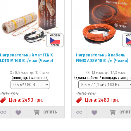
Нагревательный мат FENIX
Нагревательный кабель
LDTS M 160 Вт/м.кв (Чехия)
FENIX ADSV 18 Вт/м (Чехия)
От 0,5 м.кв. до 12,0 м.кв.
От 1,1 м.кв. до 17,3 м.кв.
(площадь / мощность)
(длина кабеля / площадь / мощно
2615
грн.
2604
грн.
Цена:
2490
грн.
Цена:
2480
грн.
КУПИТЬ
КУПИТ