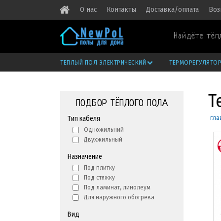
О нас
Контакты
Доставка/оплата
Воз
Найдёте тёп
ТЕПЛЫЙ ПОЛ ЭЛЕКТРИЧЕСКИЙ
ТЕРМОРЕГУЛЯТО
Т
ПОДБОР ТЁПЛОГО ПОЛА
гла
Тип кабеля
Одножильний
Двухжильный
Назначение
Под плитку
Под стяжку
Под ламинат, линолеум
Для наружного обогрева
Вид