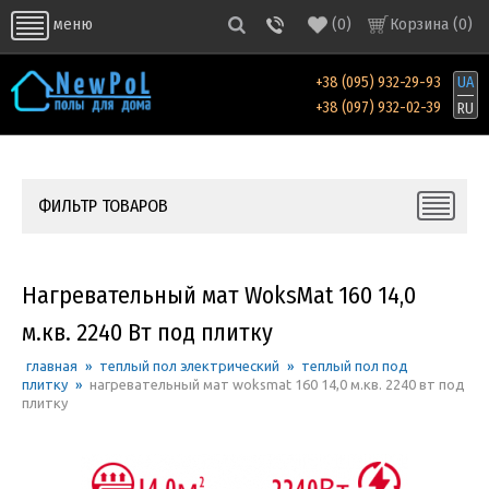
(
0
)
Корзина (
0
)
меню
+38 (095) 932-29-93
UA
+38 (097) 932-02-39
RU
ФИЛЬТР ТОВАРОВ
Нагревательный мат WoksMat 160 14,0
м.кв. 2240 Вт под плитку
главная
»
теплый пол электрический
»
теплый пол под
плитку
»
нагревательный мат woksmat 160 14,0 м.кв. 2240 вт под
плитку