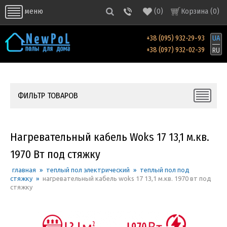
(
0
)
Корзина (
0
)
меню
+38 (095) 932-29-93
UA
+38 (097) 932-02-39
RU
ФИЛЬТР ТОВАРОВ
Нагревательный кабель Woks 17 13,1 м.кв.
1970 Вт под стяжку
главная
»
теплый пол электрический
»
теплый пол под
стяжку
»
нагревательный кабель woks 17 13,1 м.кв. 1970 вт под
стяжку