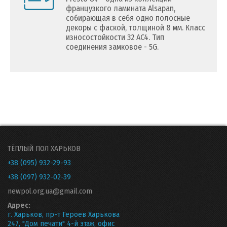
французкого ламината Alsapan,
собирающая в себя одно полосные
декоры c фаской, толщиной 8 мм. Класс
износостойкости 32 AC4. Тип
соединения замковое - 5G.
ТЁПЛЫЙ ПОЛ ХАРЬКОВ
+38 (095) 932-29-93
+38 (097) 932-02-39
newpol.org.ua@gmail.com
Адрес:
г. Харьков, пр-т Героев Харькова
247, "Дом печати" 4-й этаж, офис