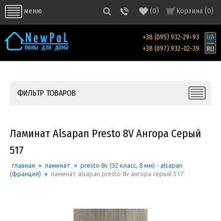
(
0
)
Корзина (
0
)
меню
+38 (095) 932-29-93
UA
+38 (097) 932-02-39
RU
ФИЛЬТР ТОВАРОВ
Ламинат Alsapan Presto 8V Ангора Серый
517
главная
»
ламинат
»
presto 8v (32 класс, 8 мм) - alsapan
(франция)
»
ламинат alsapan presto 8v ангора серый 517