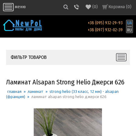
(
0
)
Корзина (
0
)
меню
+38 (095) 932-29-93
UA
+38 (097) 932-02-39
RU
ФИЛЬТР ТОВАРОВ
Ламинат Alsapan Strong Helio Джерси 626
главная
»
ламинат
»
strong helio (33 класс, 12 мм) - alsapan
(франция)
»
ламинат alsapan strong helio джерси 626