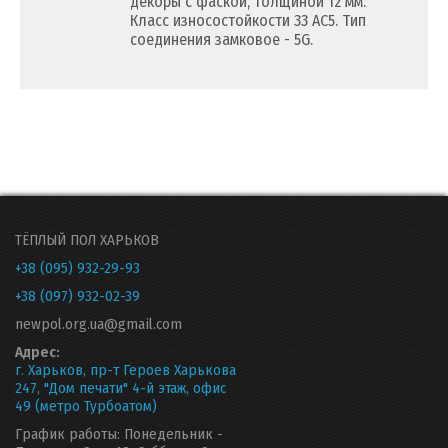
декоры c фаской, толщиной 12 мм.
Класс износостойкости 33 AC5. Тип
соединения замковое - 5G.
ТЁПЛЫЙ ПОЛ ХАРЬКОВ
+38 (095) 932-29-93
+38 (097) 932-02-39
newpol.org.ua@gmail.com
Адрес:
г. Харьков, пр-т Героев Харькова
247, "Дом печати" 4-й этаж, офис
49 (метро Турбоатом)
График работы: Понедельник -