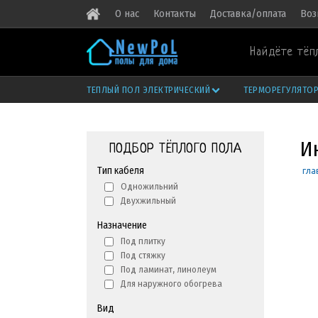
О нас
Контакты
Доставка/оплата
Воз
Найдёте тёп
ТЕПЛЫЙ ПОЛ ЭЛЕКТРИЧЕСКИЙ
ТЕРМОРЕГУЛЯТО
И
ПОДБОР ТЁПЛОГО ПОЛА
Тип кабеля
гла
Одножильний
Двухжильный
Назначение
Под плитку
Под стяжку
Под ламинат, линолеум
Для наружного обогрева
Вид