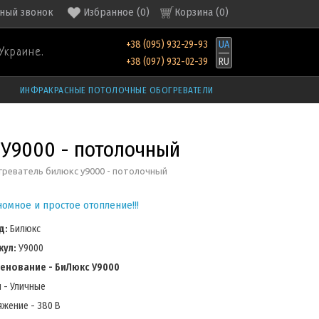
ный звонок
Избранное
(
0
)
Корзина (
0
)
+38 (095) 932-29-93
UA
Украине.
+38 (097) 932-02-39
RU
ИНФРАКРАСНЫЕ ПОТОЛОЧНЫЕ ОБОГРЕВАТЕЛИ
У9000 - потолочный
реватель билюкс у9000 - потолочный
омное и простое отопление!!!
д:
Билюкс
кул:
У9000
енование - БиЛюкс У9000
 - Уличные
жение - 380 В