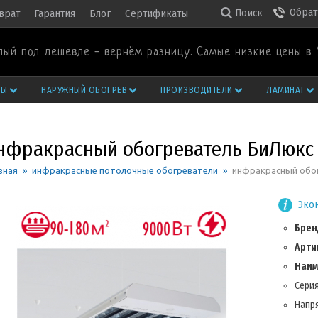
Обрат
Поиск
врат
Гарантия
Блог
Сертификаты
лый пол дешевле - вернём разницу. Самые низкие цены в 
РЫ
НАРУЖНЫЙ ОБОГРЕВ
ПРОИЗВОДИТЕЛИ
ЛАМИНАТ
нфракрасный обогреватель БиЛюкс 
вная
»
инфракрасные потолочные обогреватели
»
инфракрасный обог
Экон
Брен
Арти
Наим
Серия
Напря