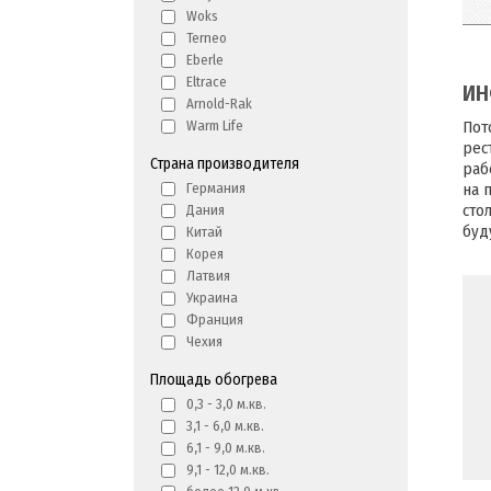
Woks
Terneo
Eberle
Eltrace
ИН
Arnold-Rak
Пот
Warm Life
рес
Страна производителя
раб
на 
Германия
сто
Дания
буд
Китай
Корея
Латвия
Украина
Франция
Чехия
Площадь обогрева
0,3 - 3,0 м.кв.
3,1 - 6,0 м.кв.
6,1 - 9,0 м.кв.
9,1 - 12,0 м.кв.