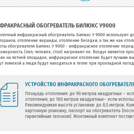
ФРАКРАСНЫЙ ОБОГРЕВАТЕЛЬ БИЛЮКС У9000
олочный инфракрасный обогреватель Билюкс У 9000 используют дл
торанов, отопление веранды, отопление беседки, а так же как отоп
оты обогревателя Билюкс У 9000 - инфракрасное отопление перед
поверхность (пол, человек, стол) нагревают ее. Воздух является пр
лик на летней площадке, инфракрасное отопление будет лучшим вы
ут помехой а люди будут находиться в тепле при прохладной погод
УСТРОЙСТВО ИНФРАКРАСНОГО ОБОГРЕВАТЕЛЯ
Площадь отопления: до 90 метров квадратных – есл
отопления; до 180 метров квадратных– если исполь
Рекомендуемая высота установки: до 8,5 метров. Ко
картонную упаковку, паспорт на обогреватель (пос
гарантийным талоном). Монтажный комплект постав