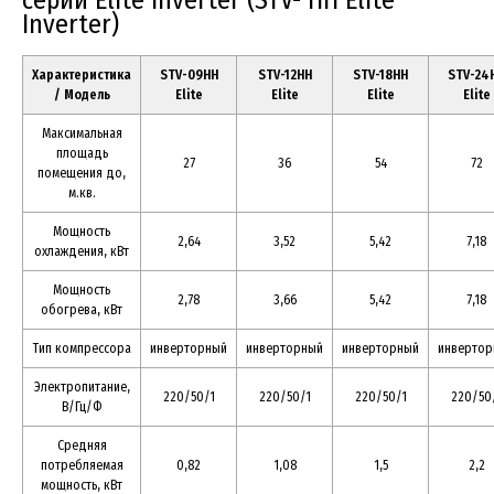
серии Elite Inverter (STV- HH Elite
Inverter)
Характеристика
STV-09HH
STV-12HH
STV-18HH
STV-24
/ Модель
Elite
Elite
Elite
Elite
Максимальная
площадь
27
36
54
72
помещения до,
м.кв.
Мощность
2,64
3,52
5,42
7,18
охлаждения, кВт
Мощность
2,78
3,66
5,42
7,18
обогрева, кВт
Тип компрессора
инверторный
инверторный
инверторный
инвертор
Электропитание,
220/50/1
220/50/1
220/50/1
220/50
В/Гц/Ф
Средняя
потребляемая
0,82
1,08
1,5
2,2
мощность, кВт