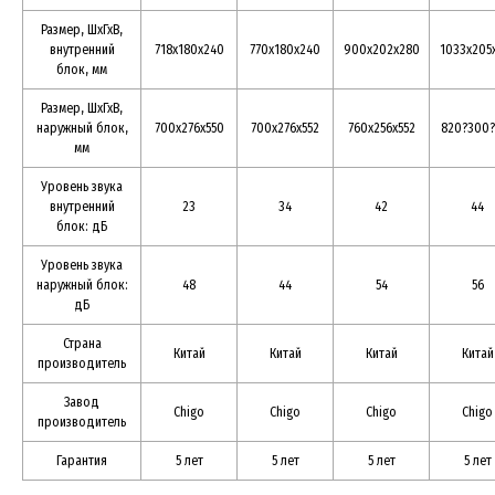
Размер, ШхГхВ,
внутренний
718x180x240
770x180x240
900x202x280
1033x205
блок, мм
Размер, ШхГхВ,
наружный блок,
700x276x550
700x276x552
760x256x552
820?300?
мм
Уровень звука
внутренний
23
34
42
44
блок: дБ
Уровень звука
наружный блок:
48
44
54
56
дБ
Страна
Китай
Китай
Китай
Китай
производитель
Завод
Chigo
Chigo
Chigo
Chigo
производитель
Гарантия
5 лет
5 лет
5 лет
5 лет