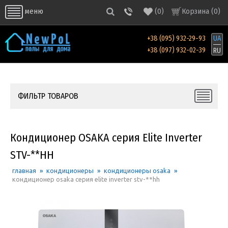
(
0
)
Корзина (
0
)
меню
+38 (095) 932-29-93
UA
+38 (097) 932-02-39
RU
ФИЛЬТР ТОВАРОВ
Кондиционер OSAKA серия Elite Inverter
STV-**HH
главная
»
кондиционеры
»
кондиционеры osaka
»
кондиционер osaka серия elite inverter stv-**hh