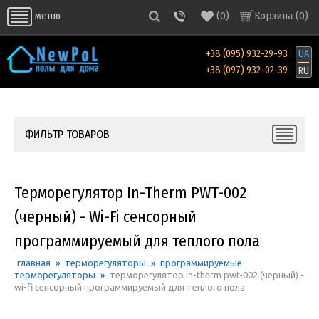
(
0
)
Корзина (
0
)
меню
+38 (095) 932-29-93
UA
+38 (097) 932-02-39
RU
ФИЛЬТР ТОВАРОВ
Терморегулятор In-Therm PWT-002
(черный) - Wi-Fi сенсорный
программируемый для теплого пола
главная
»
терморегуляторы
»
программируемые
терморегуляторы
»
терморегулятор in-therm pwt-002 (черный) -
wi-fi сенсорный программируемый для теплого пола