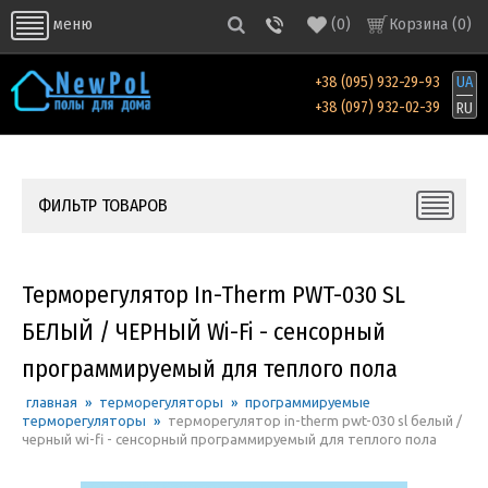
(
0
)
Корзина (
0
)
меню
+38 (095) 932-29-93
UA
+38 (097) 932-02-39
RU
ФИЛЬТР ТОВАРОВ
Терморегулятор In-Therm PWT-030 SL
БЕЛЫЙ / ЧЕРНЫЙ Wi-Fi - сенсорный
программируемый для теплого пола
главная
»
терморегуляторы
»
программируемые
терморегуляторы
»
терморегулятор in-therm pwt-030 sl белый /
черный wi-fi - сенсорный программируемый для теплого пола