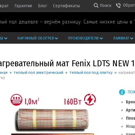
Обрат
Поиск
врат
Гарантия
Блог
Сертификаты
лый пол дешевле - вернём разницу. Самые низкие цены в 
РЫ
НАРУЖНЫЙ ОБОГРЕВ
ПРОИЗВОДИТЕЛИ
ЛАМИНАТ
гревательный мат Fenix LDTS NEW 1,
вная
»
теплый пол электрический
»
теплый пол под плитку
»
нагреват
тку
ПОЖ
Бре
Арти
Площ
Мощн
Наим