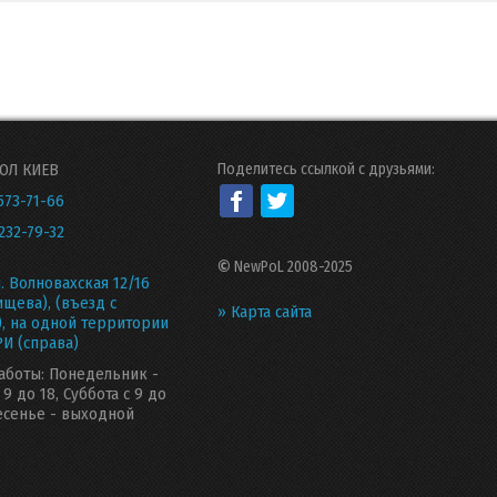
ОЛ КИЕВ
Поделитесь ссылкой с друзьями:
573-71-66
232-79-32
©
NewPoL 2008-2025
л. Волновахская 12/16
ищева), (въезд с
» Карта сайта
), на одной территории
И (справа)
аботы: Понедельник -
 9 до 18, Суббота с 9 до
есенье - выходной