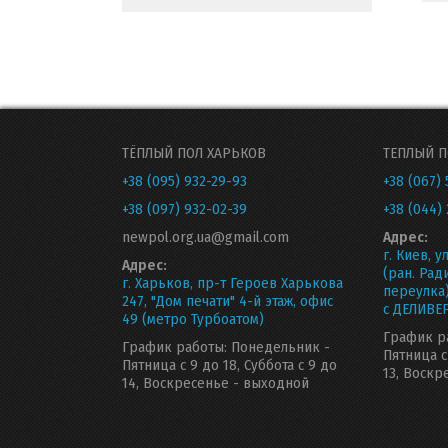
ТЁПЛЫЙ ПОЛ ХАРЬКОВ
ТЕПЛЫЙ П
+38 (095) 932-29-93
+38 (067) 
+38 (097) 932-02-39
+38 (044) 
newpol.org.ua@gmail.com
Адрес:
г. Киев, у
Адрес:
(ран. Рад
г. Харьков, пр-т Героев Харькова
переулка
247, "Дом печати" 4-й этаж, офис
с ДЕЛИВЕР
49 (метро Турбоатом)
График р
График работы: Понедельник -
Пятница с
Пятница с 9 до 18, Суббота с 9 до
13, Воскр
14, Воскресенье - выходной