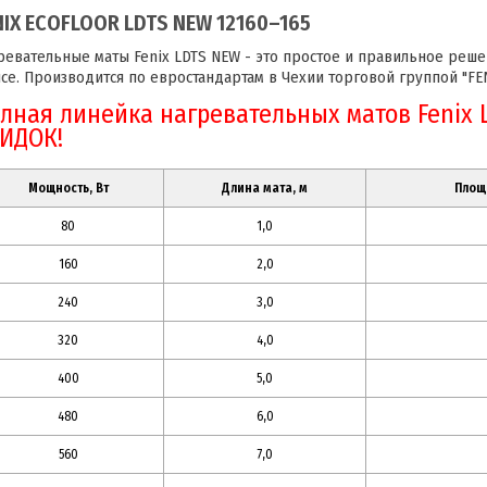
NIX ECOFLOOR LDTS NEW 12160–165
ревательные маты Fenix LDTS NEW - это простое и правильное реше
се. Производится по евростандартам в Чехии торговой группой "FEN
лная линейка нагревательных матов Fenix 
ИДОК!
Мощность, Вт
Длина мата, м
Площа
80
1,0
160
2,0
240
3,0
320
4,0
400
5,0
480
6,0
560
7,0