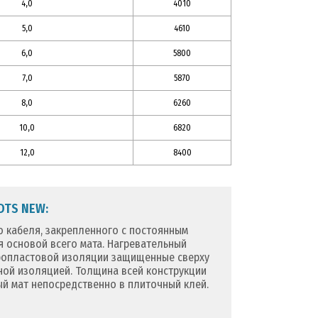
4,0
4010
5,0
4610
6,0
5800
7,0
5870
8,0
6260
10,0
6820
12,0
8400
DTS NEW:
о кабеля, закрепленного с постоянным
я основой всего мата. Нагревательный
оропластовой изоляции защищенные сверху
ой изоляцией. Толщина всей конструкции
ый мат непосредственно в плиточный клей.