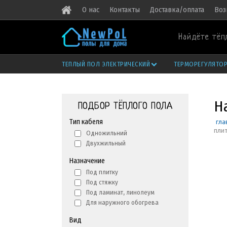
О нас
Контакты
Доставка/оплата
Воз
Найдёте тёп
ТЕПЛЫЙ ПОЛ ЭЛЕКТРИЧЕСКИЙ
ТЕРМОРЕГУЛЯТО
На
ПОДБОР ТЁПЛОГО ПОЛА
Тип кабеля
гла
пли
Одножильний
Двухжильный
Назначение
Под плитку
Под стяжку
Под ламинат, линолеум
Для наружного обогрева
Вид