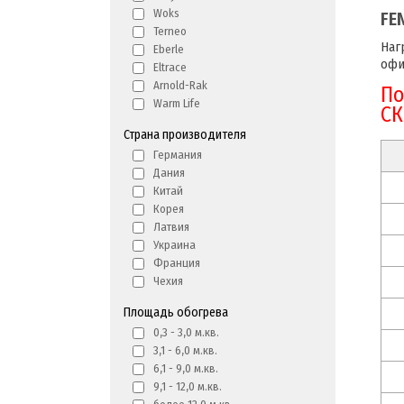
Woks
FE
Terneo
Наг
Eberle
офи
Eltrace
Arnold-Rak
По
Warm Life
СК
Страна производителя
Германия
Дания
Китай
Корея
Латвия
Украина
Франция
Чехия
Площадь обогрева
0,3 - 3,0 м.кв.
3,1 - 6,0 м.кв.
6,1 - 9,0 м.кв.
9,1 - 12,0 м.кв.