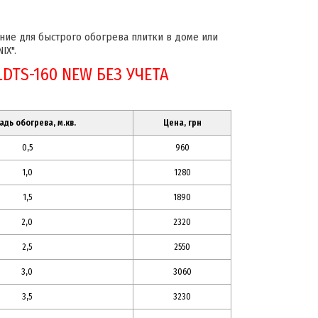
ние для быстрого обогрева плитки в доме или
IX".
LDTS-160 NEW БЕЗ УЧЕТА
дь обогрева, м.кв.
Цена, грн
0,5
960
1,0
1280
1,5
1890
2,0
2320
2,5
2550
3,0
3060
3,5
3230