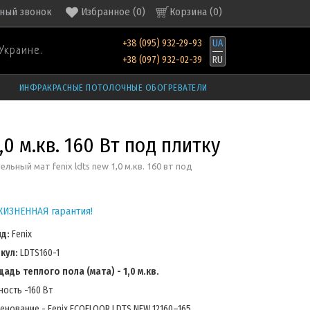
ный звонок
Избранное
(
0
)
Корзина (
0
)
+38 (095) 932-29-93
UA
Украине.
+38 (097) 932-02-39
RU
ИНФРАКРАСНЫЕ ПОТОЛОЧНЫЕ ОБОГРЕВАТЕЛИ
0 м.кв. 160 Вт под плитку
ельный мат fenix ldts new 1,0 м.кв. 160 вт под
ИЗНЕННАЯ гарантия!
нд:
Fenix
кул:
LDTS160-1
адь теплого пола (мата) - 1,0 м.кв.
ость -160 Вт
енование - Fenix ECOFLOOR LDTS NEW 12160–165