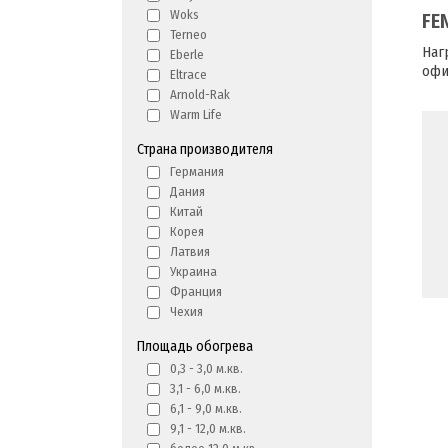
Woks
FE
Terneo
Наг
Eberle
офи
Eltrace
Arnold-Rak
Warm Life
Страна производителя
Германия
Дания
Китай
Корея
Латвия
Украина
Франция
Чехия
Площадь обогрева
0,3 - 3,0 м.кв.
3,1 - 6,0 м.кв.
6,1 - 9,0 м.кв.
9,1 - 12,0 м.кв.