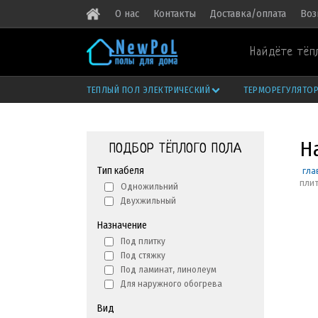
О нас
Контакты
Доставка/оплата
Воз
Найдёте тёп
ТЕПЛЫЙ ПОЛ ЭЛЕКТРИЧЕСКИЙ
ТЕРМОРЕГУЛЯТО
Н
ПОДБОР ТЁПЛОГО ПОЛА
Тип кабеля
гла
пли
Одножильний
Двухжильный
Назначение
Под плитку
Под стяжку
Под ламинат, линолеум
Для наружного обогрева
Вид