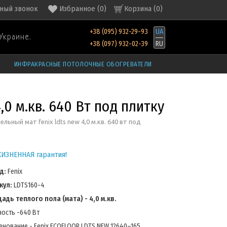
ный звонок
Избранное
(
0
)
Корзина (
0
)
+38 (095) 932-29-93
UA
Украине.
+38 (097) 932-02-39
RU
ИНФРАКРАСНЫЕ ПОТОЛОЧНЫЕ ОБОГРЕВАТЕЛИ
0 м.кв. 640 Вт под плитку
ельный мат fenix ldts new 4,0 м.кв. 640 вт под
ИЗНЕННАЯ гарантия!
д:
Fenix
кул:
LDTS160-4
адь теплого пола (мата) - 4,0 м.кв.
ость -640 Вт
енование - Fenix ECOFLOOR LDTS NEW 12640–165