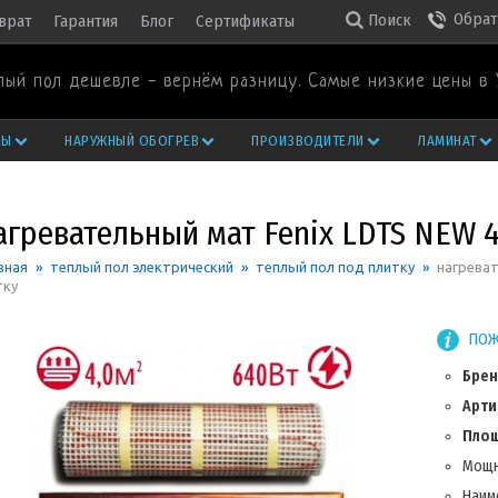
Обрат
Поиск
врат
Гарантия
Блог
Сертификаты
лый пол дешевле - вернём разницу. Самые низкие цены в 
РЫ
НАРУЖНЫЙ ОБОГРЕВ
ПРОИЗВОДИТЕЛИ
ЛАМИНАТ
агревательный мат Fenix LDTS NEW 4,
вная
»
теплый пол электрический
»
теплый пол под плитку
»
нагреват
тку
ПОЖ
Брен
Арти
Площ
Мощн
Наим