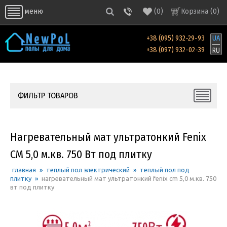
(
0
)
Корзина (
0
)
меню
+38 (095) 932-29-93
UA
+38 (097) 932-02-39
RU
ФИЛЬТР ТОВАРОВ
Нагревательный мат ультратонкий Fenix
CM 5,0 м.кв. 750 Вт под плитку
главная
»
теплый пол электрический
»
теплый пол под
плитку
»
нагревательный мат ультратонкий fenix cm 5,0 м.кв. 750
вт под плитку