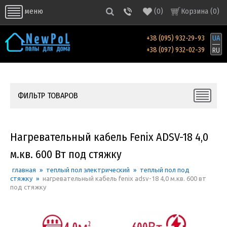
(
0
)
Корзина (
0
)
меню
+38 (095) 932-29-93
UA
+38 (097) 932-02-39
RU
ФИЛЬТР ТОВАРОВ
Нагревательный кабель Fenix ADSV-18 4,0
м.кв. 600 Вт под стяжку
главная
»
теплый пол электрический
»
теплый пол под
стяжку
»
нагревательный кабель fenix adsv-18 4,0 м.кв. 600 вт
под стяжку