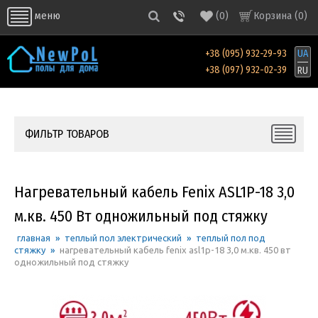
(
0
)
Корзина (
0
)
меню
+38 (095) 932-29-93
UA
+38 (097) 932-02-39
RU
ФИЛЬТР ТОВАРОВ
Нагревательный кабель Fenix ASL1P-18 3,0
м.кв. 450 Вт одножильный под стяжку
главная
»
теплый пол электрический
»
теплый пол под
стяжку
»
нагревательный кабель fenix asl1p-18 3,0 м.кв. 450 вт
одножильный под стяжку