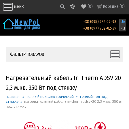
(
0
)
Корзина (
0
)
меню
+38 (095) 932-29-93
UA
+38 (097) 932-02-39
RU
ФИЛЬТР ТОВАРОВ
Нагревательный кабель In-Therm ADSV-20
2,3 м.кв. 350 Вт под стяжку
главная
»
теплый пол электрический
»
теплый пол под
стяжку
»
нагревательный кабель in-therm adsv-20 2,3 м.кв. 350 вт
под стяжку