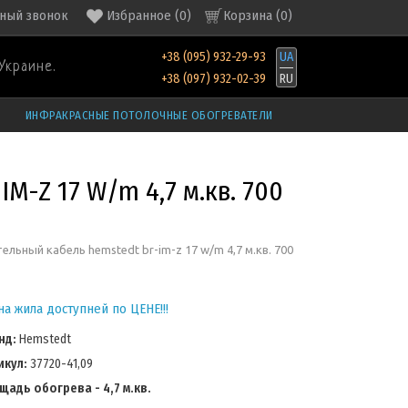
ный звонок
Избранное
(
0
)
Корзина (
0
)
+38 (095) 932-29-93
UA
Украине.
+38 (097) 932-02-39
RU
ИНФРАКРАСНЫЕ ПОТОЛОЧНЫЕ ОБОГРЕВАТЕЛИ
M-Z 17 W/m 4,7 м.кв. 700
ельный кабель hemstedt br-im-z 17 w/m 4,7 м.кв. 700
а жила доступней по ЦЕНЕ!!!
нд:
Hemstedt
икул:
37720-41,09
щадь обогрева - 4,7 м.кв.