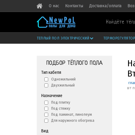
О нас
Контакты
Доставка/оплата
Воз
Найдёте тёп
ТЕПЛЫЙ ПОЛ ЭЛЕКТРИЧЕСКИЙ
ТЕРМОРЕГУЛЯТО
Н
ПОДБОР ТЁПЛОГО ПОЛА
В
Тип кабеля
Одножильний
гла
Двухжильный
вт 
Назначение
Под плитку
Под стяжку
Под ламинат, линолеум
Для наружного обогрева
Вид