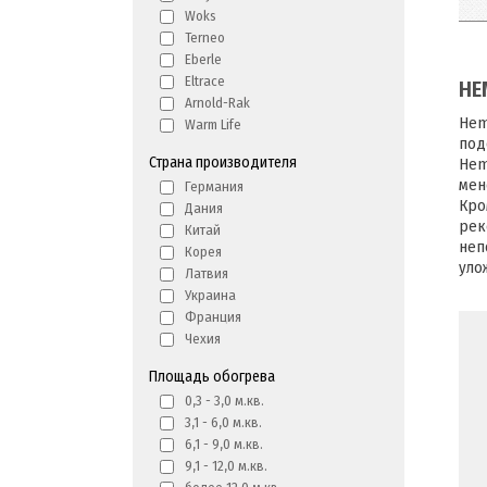
Woks
Terneo
Eberle
Eltrace
HE
Arnold-Rak
Hem
Warm Life
под
Страна производителя
Hem
мен
Германия
Кро
Дания
рек
Китай
неп
Корея
уло
Латвия
Украина
Франция
Чехия
Площадь обогрева
0,3 - 3,0 м.кв.
3,1 - 6,0 м.кв.
6,1 - 9,0 м.кв.
9,1 - 12,0 м.кв.