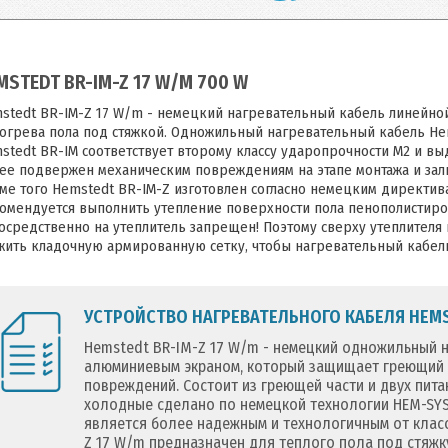
MSTEDT BR-IM-Z 17 W/M 700 W
stedt BR-IM-Z 17 W/m - немецкий нагревательный кабель линейно
огрева пола под стяжкой. Одножильный нагревательный кабель He
stedt BR-IM соответствует второму классу ударопрочности М2 и выд
ее подвержен механическим повреждениям на этапе монтажа и зали
ме того Hemstedt BR-IM-Z изготовлен согласно немецким директи
омендуется выполнить утепление поверхности пола пенополистиро
осредственно на утеплитель запрещен! Поэтому сверху утеплителя
жить кладочную армированную сетку, чтобы нагревательный кабель 
УСТРОЙСТВО НАГРЕВАТЕЛЬНОГО КАБЕЛЯ HEMST
Hemstedt BR-IM-Z 17 W/m - немецкий одножильный 
алюминиевым экраном, который защищает греющий п
повреждений. Состоит из греющей части и двух пит
холодные сделано по немецкой технологии HEM-SYS
является более надежным и технологичным от клас
Z 17 W/m предназначен для теплого пола под стяжк