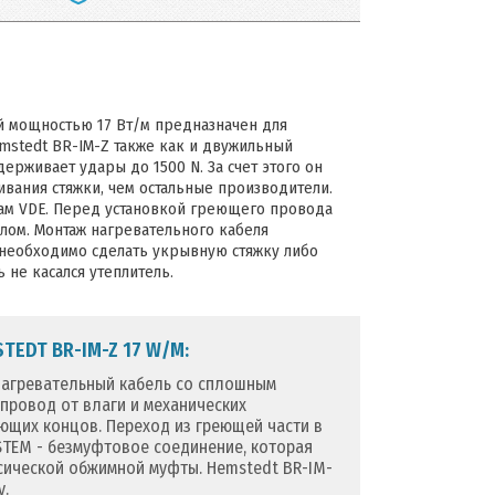
й мощностью 17 Вт/м предназначен для
mstedt BR-IM-Z также как и двужильный
ерживает удары до 1500 N. За счет этого он
вания стяжки, чем остальные производители.
вам VDE. Перед установкой греющего провода
лом. Монтаж нагревательного кабеля
 необходимо сделать укрывную стяжку либо
не касался утеплитель.
EDT BR-IM-Z 17 W/M:
нагревательный кабель со сплошным
ровод от влаги и механических
ающих концов. Переход из греющей части в
TEM - безмуфтовое соединение, которая
сической обжимной муфты. Hemstedt BR-IM-
у.