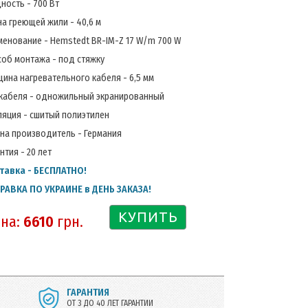
ность - 700 Вт
а греющей жили - 40,6 м
менование - Hemstedt BR-IM-Z 17 W/m 700 W
соб монтажа - под стяжку
ина нагревательного кабеля - 6,5 мм
 кабеля - одножильный экранированный
ляция - сшитый полиэтилен
ана производитель - Германия
нтия - 20 лет
тавка - БЕСПЛАТНО!
РАВКА ПО УКРАИНЕ в ДЕНЬ ЗАКАЗА!
КУПИТЬ
на:
6610
грн.
ГАРАНТИЯ
ОТ 3 ДО 40 ЛЕТ ГАРАНТИИ