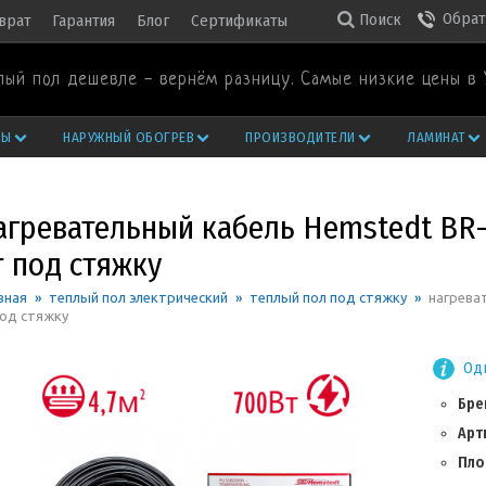
Обрат
Поиск
врат
Гарантия
Блог
Сертификаты
лый пол дешевле - вернём разницу. Самые низкие цены в 
РЫ
НАРУЖНЫЙ ОБОГРЕВ
ПРОИЗВОДИТЕЛИ
ЛАМИНАТ
агревательный кабель Hemstedt BR-I
т под стяжку
вная
»
теплый пол электрический
»
теплый пол под стяжку
»
нагреват
под стяжку
Одн
Бре
Арт
Пло