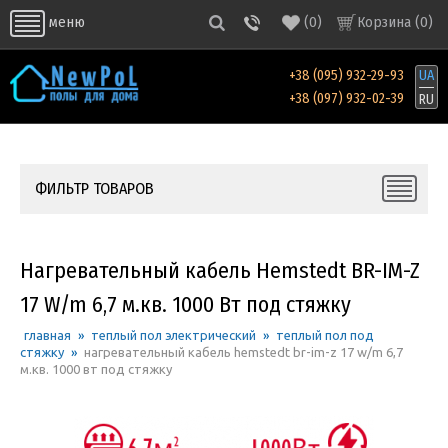
(
0
)
Корзина (
0
)
меню
+38 (095) 932-29-93
UA
+38 (097) 932-02-39
RU
ФИЛЬТР ТОВАРОВ
Нагревательный кабель Hemstedt BR-IM-Z
17 W/m 6,7 м.кв. 1000 Вт под стяжку
главная
»
теплый пол электрический
»
теплый пол под
стяжку
»
нагревательный кабель hemstedt br-im-z 17 w/m 6,7
м.кв. 1000 вт под стяжку