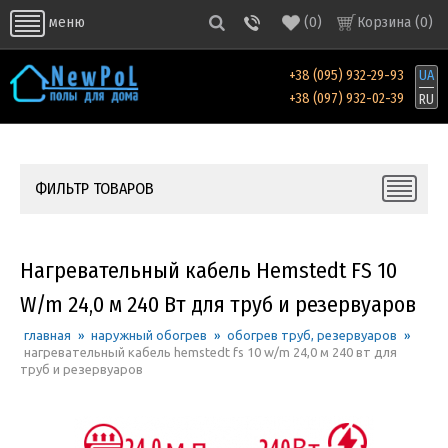
(
0
)
Корзина (
0
)
меню
+38 (095) 932-29-93
UA
+38 (097) 932-02-39
RU
ФИЛЬТР ТОВАРОВ
Нагревательный кабель Hemstedt FS 10
W/m 24,0 м 240 Вт для труб и резервуаров
главная
»
наружный обогрев
»
обогрев труб, резервуаров
»
нагревательный кабель hemstedt fs 10 w/m 24,0 м 240 вт для
труб и резервуаров