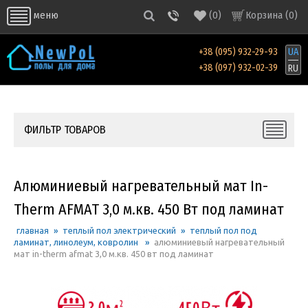
(
0
)
Корзина (
0
)
меню
+38 (095) 932-29-93
UA
+38 (097) 932-02-39
RU
ФИЛЬТР ТОВАРОВ
Алюминиевый нагревательный мат In-
Therm AFMAT 3,0 м.кв. 450 Вт под ламинат
главная
»
теплый пол электрический
»
теплый пол под
ламинат, линолеум, ковролин
»
алюминиевый нагревательный
мат in-therm afmat 3,0 м.кв. 450 вт под ламинат