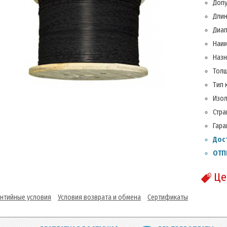
Допу
Длин
Диап
Наим
Назн
Толщ
Тип 
Изол
Стра
Гара
Дос
ОТП
Це
антийные условия
Условия возврата и обмена
Сертификаты