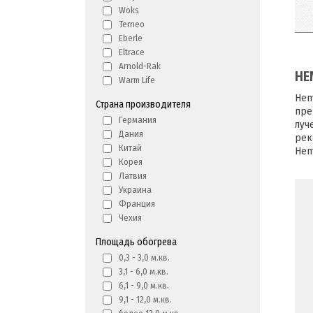
Woks
Terneo
Eberle
Eltrace
Arnold-Rak
HE
Warm Life
Hem
Страна производителя
пре
Германия
луч
Дания
рек
Китай
Hem
Корея
Латвия
Украина
Франция
Чехия
Площадь обогрева
0,3 - 3,0 м.кв.
3,1 - 6,0 м.кв.
6,1 - 9,0 м.кв.
9,1 - 12,0 м.кв.