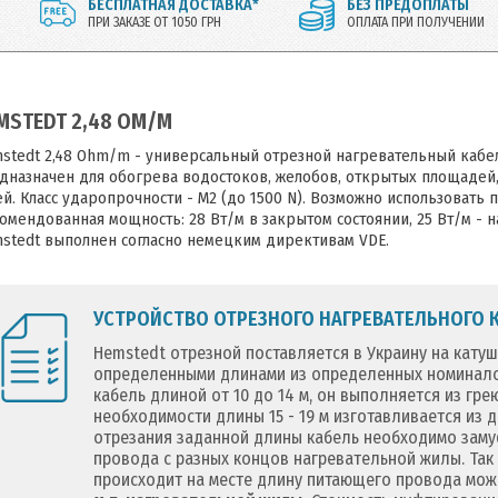
БЕСПЛАТНАЯ ДОСТАВКА*
БЕЗ ПРЕДОПЛАТЫ
ПРИ ЗАКАЗЕ ОТ 1050 ГРН
ОПЛАТА ПРИ ПОЛУЧЕНИИ
MSTEDT 2,48 ОМ/М
stedt 2,48 Ohm/m - универсальный отрезной нагревательный кабе
дназначен для обогрева водостоков, желобов, открытых площадей,
ей. Класс ударопрочности - M2 (до 1500 N). Возможно использовать
омендованная мощность: 28 Вт/м в закрытом состоянии, 25 Вт/м - н
stedt выполнен согласно немецким директивам VDE.
УСТРОЙСТВО ОТРЕЗНОГО НАГРЕВАТЕЛЬНОГО К
Hemstedt отрезной поставляется в Украину на катуш
определенными длинами из определенных номиналов
кабель длиной от 10 до 14 м, он выполняется из гр
необходимости длины 15 - 19 м изготавливается из др
отрезания заданной длины кабель необходимо заму
провода с разных концов нагревательной жилы. Так
происходит на месте длину питающего провода мо