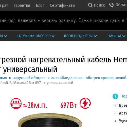
Обрат
Поиск
врат
Гарантия
Блог
Сертификаты
лый пол дешевле - вернём разницу. Самые низкие цены в 
РЫ
НАРУЖНЫЙ ОБОГРЕВ
ПРОИЗВОДИТЕЛИ
ЛАМИНАТ
трезной нагревательный кабель Hems
т универсальный
вная
»
наружный обогрев
»
антиобледенение - обогрев кровли, желоб
tedt 2,48 ом/м 28 м 697 вт универсальный
Под
Бре
Арт
Уде