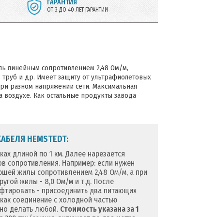
ГАРАНТИЯ
ОТ 3 ДО 40 ЛЕТ ГАРАНТИИ
ль линейным сопротивлением 2,48 Ом/м,
 труб и др. Имеет защиту от ультрафиолетовых
 при разном напряжении сети. Максимальная
а воздухе. Как остальные продукты завода
АБЕЛЯ HEMSTEDT:
ках длиной по 1 км. Далее нарезается
 сопротивления. Например: если нужен
еющей жилы сопротивлением 2,48 Ом/м, а при
угой жилы - 8,0 Ом/м и т.д. После
фтировать - присоединить два питающих
 как соединение с холодной частью
жно делать любой.
Стоимость указана за 1