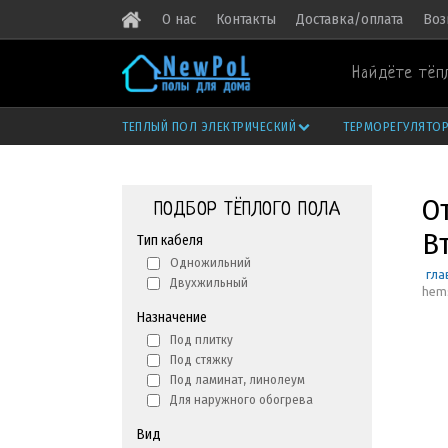
О нас
Контакты
Доставка/оплата
Воз
Найдёте тёп
ТЕПЛЫЙ ПОЛ ЭЛЕКТРИЧЕСКИЙ
ТЕРМОРЕГУЛЯТО
О
ПОДБОР ТЁПЛОГО ПОЛА
В
Тип кабеля
Одножильний
гла
Двухжильный
hems
Назначение
Под плитку
Под стяжку
Под ламинат, линолеум
Для наружного обогрева
Вид