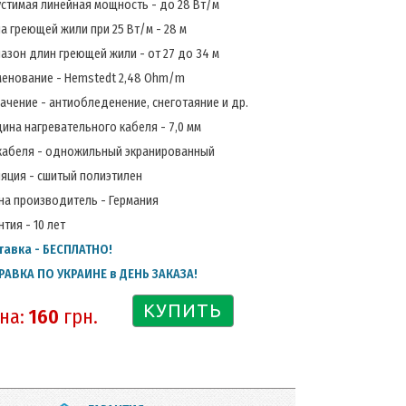
стимая линейная мощность - до 28 Вт/м
а греющей жили при 25 Вт/м - 28 м
азон длин греющей жили - от 27 до 34 м
енование - Hemstedt 2,48 Ohm/m
ачение - антиобледенение, снеготаяние и др.
ина нагревательного кабеля - 7,0 мм
кабеля - одножильный экранированный
яция - сшитый полиэтилен
на производитель - Германия
нтия - 10 лет
тавка - БЕСПЛАТНО!
РАВКА ПО УКРАИНЕ в ДЕНЬ ЗАКАЗА!
КУПИТЬ
на:
160
грн.