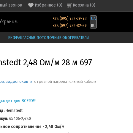
ный звонок
Избранное
(
0
)
Корзина (
0
)
+38 (095) 932-29-93
UA
Украине.
+38 (097) 932-02-39
RU
ИНФРАКРАСНЫЕ ПОТОЛОЧНЫЕ ОБОГРЕВАТЕЛИ
tedt 2,48 Ом/м 28 м 697
ов, водостоков
»
отрезной нагревательный кабель
ходит для ВСЕГО!!!
нд:
Hemstedt
икул:
65406-2,480
льное сопротивление - 2,48 Ом/м