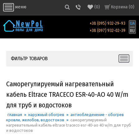
(
0
)
Корзина (
0
)
меню
+38 (095) 932-29-93
UA
+38 (097) 932-02-39
RU
ФИЛЬТР ТОВАРОВ
Саморегулируемый нагревательный
кабель Eltrace TRACECO ESR-40-AO 40 W/m
для труб и водостоков
главная
»
наружный обогрев
»
антиобледенение - обогрев
кровли, желобов, водостоков
»
саморегулируемый
нагревательный кабель eltrace traceco esr-40-ao 40 w/m для труб
и водостоков