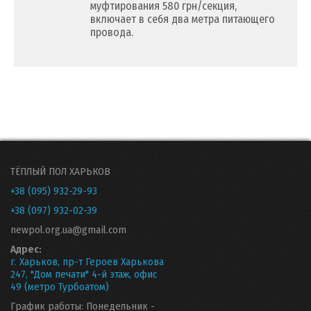
муфтирования 580 грн/секция,
включает в себя два метра питающего
провода.
ТЁПЛЫЙ ПОЛ ХАРЬКОВ
+38 (095) 932-29-93
+38 (097) 932-02-39
newpol.org.ua@gmail.com
Адрес:
г. Харьков, пр-т Героев Харькова
247, "Дом печати" 4-й этаж, офис
49 (метро Турбоатом)
График работы: Понедельник -