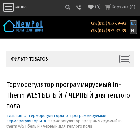
(
0
)
Корзина (
0
)
меню
+38 (095) 932-29-93
UA
+38 (097) 932-02-39
RU
ФИЛЬТР ТОВАРОВ
Терморегулятор программируемый In-
Therm WL51 БЕЛЫЙ / ЧЕРНЫЙ для теплого
пола
главная
»
терморегуляторы
»
программируемые
терморегуляторы
»
терморегулятор программируемый in-
therm wl51 белый / черный для теплого пола