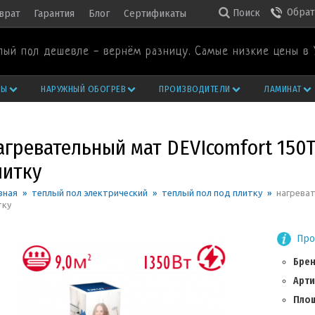
Обрат
Поиск
врат
Гарантия
Блог
Сертификаты
лый пол дешевле - вернём разницу. Самые низкие цены в 
РЫ
НАРУЖНЫЙ ОБОГРЕВ
ПРОИЗВОДИТЕЛИ
ЛАМИНАТ
гревательный мат DEVIcomfort 150T 
литку
вная
»
теплый пол электрический
»
теплый пол под плитку
»
нагреват
тку
Про
Бре
Арти
Площ