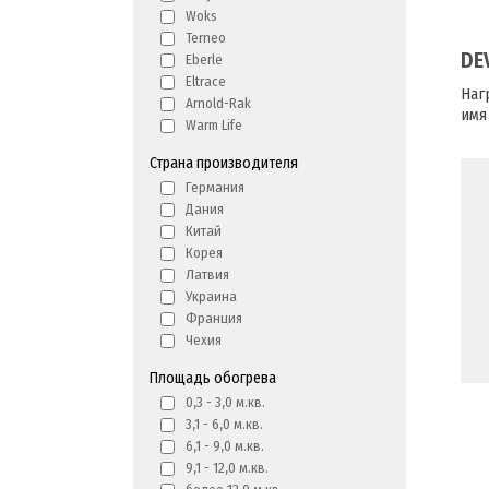
Woks
Terneo
DE
Eberle
Eltrace
Наг
Arnold-Rak
имя
Warm Life
Страна производителя
Германия
Дания
Китай
Корея
Латвия
Украина
Франция
Чехия
Площадь обогрева
0,3 - 3,0 м.кв.
3,1 - 6,0 м.кв.
6,1 - 9,0 м.кв.
9,1 - 12,0 м.кв.