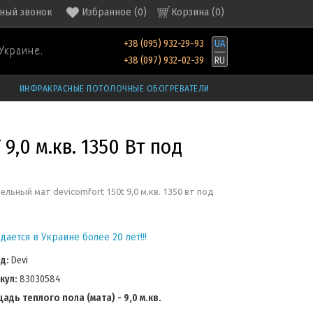
ный звонок
Избранное
(
0
)
Корзина (
0
)
+38 (095) 932-29-93
UA
Украине.
+38 (097) 932-02-39
RU
ИНФРАКРАСНЫЕ ПОТОЛОЧНЫЕ ОБОГРЕВАТЕЛИ
9,0 м.кв. 1350 Вт под
ельный мат devicomfort 150t 9,0 м.кв. 1350 вт под
дается в Украине более 20 лет!!!
нд:
Devi
кул:
83030584
адь теплого пола (мата) - 9,0 м.кв.