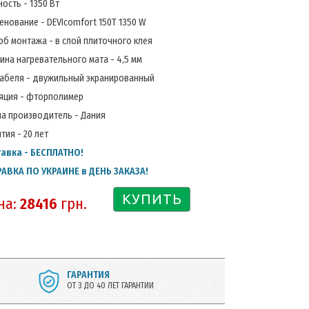
ость - 1350 Вт
енование - DEVIcomfort 150T 1350 W
об монтажа - в слой плиточного клея
ина нагревательного мата - 4,5 мм
кабеля - двужильный экранированный
яция - фторполимер
на производитель - Дания
тия - 20 лет
авка - БЕСПЛАТНО!
АВКА ПО УКРАИНЕ в ДЕНЬ ЗАКАЗА!
КУПИТЬ
на:
28416
грн.
ГАРАНТИЯ
ОТ 3 ДО 40 ЛЕТ ГАРАНТИИ