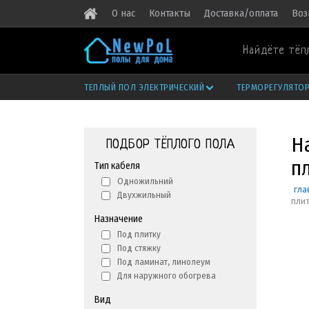
О нас
Контакты
Доставка/оплата
Воз
Найдёте тёп
ТЕПЛЫЙ ПОЛ ЭЛЕКТРИЧЕСКИЙ
ТЕРМОРЕГУЛЯТО
На
ПОДБОР ТЁПЛОГО ПОЛА
п
Тип кабеля
Одножильний
гла
Двухжильный
пли
Назначение
Под плитку
Под стяжку
Под ламинат, линолеум
Для наружного обогрева
Вид