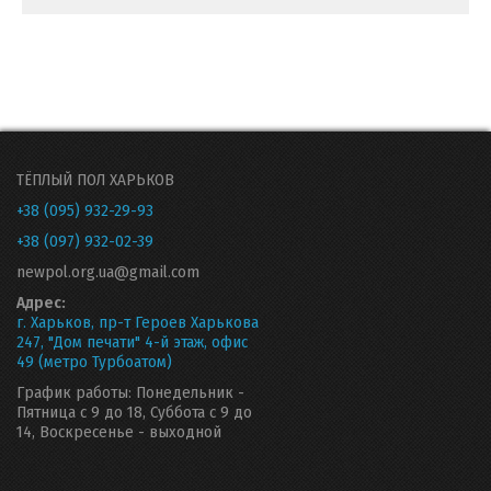
ТЁПЛЫЙ ПОЛ ХАРЬКОВ
+38 (095) 932-29-93
+38 (097) 932-02-39
newpol.org.ua@gmail.com
Адрес:
г. Харьков, пр-т Героев Харькова
247, "Дом печати" 4-й этаж, офис
49 (метро Турбоатом)
График работы: Понедельник -
Пятница с 9 до 18, Суббота с 9 до
14, Воскресенье - выходной