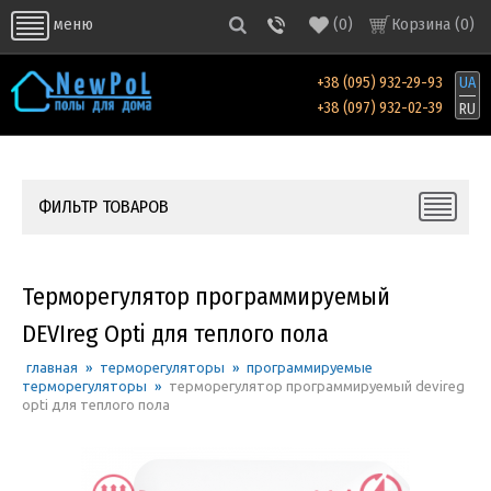
(
0
)
Корзина (
0
)
меню
+38 (095) 932-29-93
UA
+38 (097) 932-02-39
RU
ФИЛЬТР ТОВАРОВ
Терморегулятор программируемый
DEVIreg Opti для теплого пола
главная
»
терморегуляторы
»
программируемые
терморегуляторы
»
терморегулятор программируемый devireg
opti для теплого пола