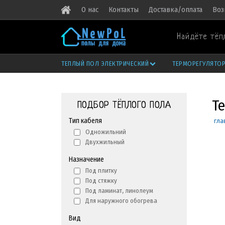
О нас
Контакты
Доставка/оплата
Воз
Найдёте тёп
ТЕПЛЫЙ ПОЛ ЭЛЕКТРИЧЕСКИЙ
ТЕРМОРЕГУЛЯТО
Т
ПОДБОР ТЁПЛОГО ПОЛА
Тип кабеля
гла
Одножильний
Двухжильный
Назначение
Под плитку
Под стяжку
Под ламинат, линолеум
Для наружного обогрева
Вид