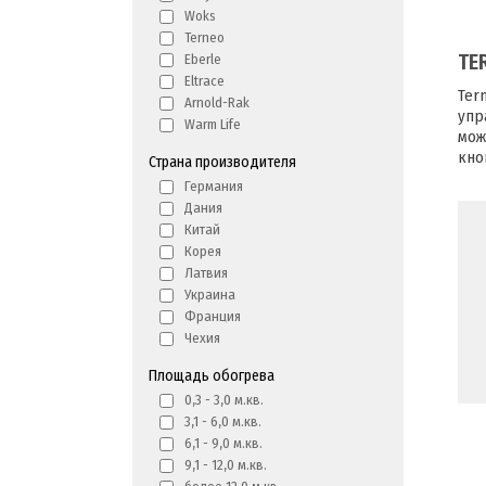
Woks
Terneo
TE
Eberle
Eltrace
Ter
Arnold-Rak
упр
Warm Life
мож
кно
Страна производителя
Германия
Дания
Китай
Корея
Латвия
Украина
Франция
Чехия
Площадь обогрева
0,3 - 3,0 м.кв.
3,1 - 6,0 м.кв.
6,1 - 9,0 м.кв.
9,1 - 12,0 м.кв.