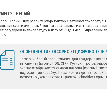
RNEO ST БЕЛЫЙ
neo ST белый - цифровой терморегулятор с датчиком температуры п
авления системами теплый пол: нагревательные маты, нагреватель
ет регулировать температуру в полу от +5 до +40 °С. Управление
пок.
ОСОБЕННОСТИ СЕНСОРНОГО ЦИФРОВОГО ТЕРМ
Terneo ST белый предназначен для поддержания зад
выключить (кнопкой ON/OFF). Функция программиров
экране отображается символ нагрева (красный свет
подрозетную коробку. В комплекте идет выносной да
Возможно укомплектовать рамкой Schneider Серии Uni