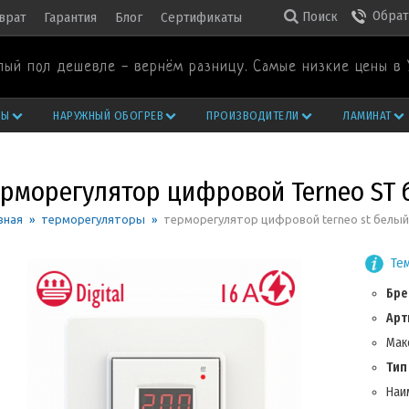
Обрат
Поиск
врат
Гарантия
Блог
Сертификаты
лый пол дешевле - вернём разницу. Самые низкие цены в 
РЫ
НАРУЖНЫЙ ОБОГРЕВ
ПРОИЗВОДИТЕЛИ
ЛАМИНАТ
ерморегулятор цифровой Terneo ST 
вная
»
терморегуляторы
»
терморегулятор цифровой terneo st белый
Те
Бре
Арт
Макс
Тип
Наи