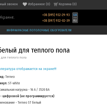
ный звонок
Избранное
(
0
)
Корзина (
0
)
+38 (095) 932-29-93
UA
Украине.
+38 (097) 932-02-39
RU
ИНФРАКРАСНЫЕ ПОТОЛОЧНЫЕ ОБОГРЕВАТЕЛИ
белый для теплого пола
 для теплого пола
мпература отображается на экране!!!
нд:
Terneo
икул:
ST-white
имальная нагрузка - 16 А / 3520 ВА
 - цифровой (не программируется)
менование - Terneo ST белый