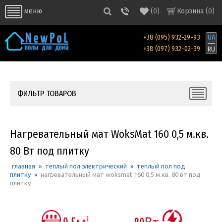
(
0
)
Корзина (
0
)
меню
+38 (095) 932-29-93
UA
+38 (097) 932-02-39
RU
ФИЛЬТР ТОВАРОВ
Нагревательный мат WoksMat 160 0,5 м.кв.
80 Вт под плитку
главная
»
теплый пол электрический
»
теплый пол под
плитку
»
нагревательный мат woksmat 160 0,5 м.кв. 80 вт под
плитку