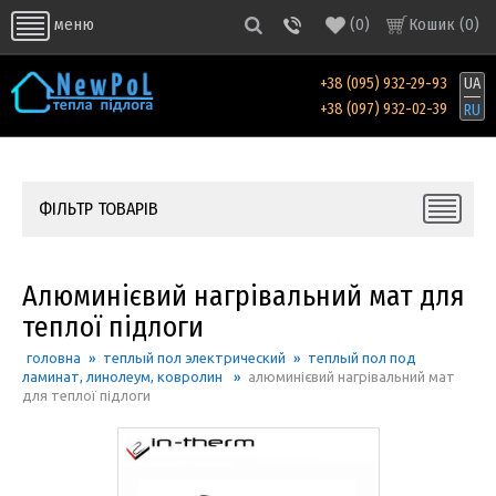
(
0
)
Кошик (
0
)
меню
+38 (095) 932-29-93
UA
+38 (097) 932-02-39
RU
ФІЛЬТР ТОВАРІВ
Алюминієвий нагрівальний мат для
теплої підлоги
головна
»
теплый пол электрический
»
теплый пол под
ламинат, линолеум, ковролин
»
алюминієвий нагрівальний мат
для теплої підлоги