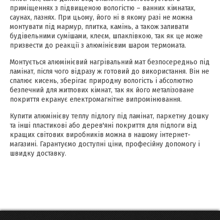
приміщеннях з підвищеною вологістю – ванних кімнатах,
саунах, лазнях. При цьому, його ні в якому разі не можна
монтувати під мармур, плитка, камінь, а також заливати
будівельними сумішами, клеєм, шпаклівкою, так як це може
призвести до реакції з алюмінієвим шаром термомата.
Монтується алюмінієвий нагрівальний мат безпосередньо під
ламінат, після чого відразу ж готовий до використання. Він не
спалює кисень, зберігає природну вологість і абсолютно
безпечний для житлових кімнат, так як його металізоване
покриття екранує електромагнітне випромінювання.
Купити алюмінієву теплу підлогу під ламінат, паркетну дошку
та інші пластикові або дерев'яні покриття для підлоги від
кращих світових виробників можна в нашому інтернет-
магазині. Гарантуємо доступні ціни, професійну допомогу і
швидку доставку.