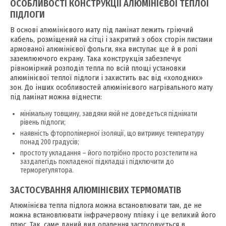
ОСОБЛИВОСТІ КОНСТРУКЦІЇ АЛЮМІНІЄВОЇ ТЕПЛОЇ
ПІДЛОГИ
В основі алюмінієвого мату під ламінат лежить гріючий
кабель, розміщений на сітці і закритий з обох сторін листами
армованої алюмінієвої фольги, яка виступає ще й в ролі
заземлюючого екрану. Така конструкція забезпечує
рівномірний розподіл тепла по всій площі установки
алюмінієвої теплої підлоги і захистить вас від «холодних»
зон. До інших особливостей алюмінієвого нагрівального мату
під ламінат можна віднести:
мінімальну товщину, завдяки якій не доведеться піднімати
рівень підлоги;
наявність фторполімерної ізоляції, що витримує температуру
понад 200 градусів;
простоту укладання – його потрібно просто розстелити на
заздалегідь покладеної підкладці і підключити до
терморегулятора.
ЗАСТОСУВАННЯ АЛЮМІНІЄВИХ ТЕРМОМАТІВ
Алюмінієва тепла підлога можна встановлювати там, де не
можна встановлювати інфрачервону плівку і це великий його
плюс. Так, саме даний вид опалення застосовується в