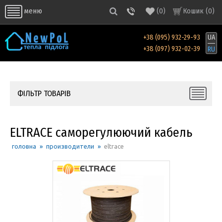
(
0
)
Кошик (
0
)
меню
+38 (095) 932-29-93
UA
+38 (097) 932-02-39
RU
ФІЛЬТР ТОВАРІВ
ELTRACE саморегулюючий кабель
головна
»
производители
»
eltrace