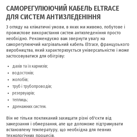
САМОРЕГУЛЮЮЧИЙ КАБЕЛЬ ELTRACE
ДЛЯ СИСТЕМ АНТИЗЛЕДЕНІННЯ
З огляду на кліматичні умови, в яких ми живемо, побутове і
промислове використання систем антизледеніння просто
необхідно. Рекомендуємо вам звернути увагу на
саморегулюючий нагрівальний кабель Eltrace, французького
виробництва, який характеризується універсальністю і може
застосовуватися для обігріву:
дахів та їх карнизів;
водостоків;
жолобів;
труб і трубопроводів;
резервуарів;
теплиць;
дренажних систем.
Він не тільки покликаний захищати різні об'єкти від
замерзання і обмерзання, але ще допоможе підтримувати
встановлену температуру, що необхідна для певних
технологічних процесів.