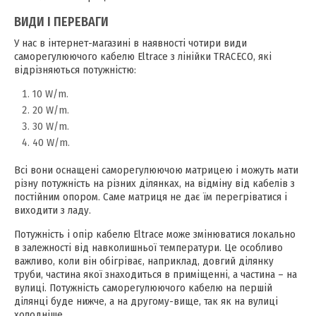
ВИДИ І ПЕРЕВАГИ
У нас в інтернет-магазині в наявності чотири види
саморегулюючого кабелю Eltrace з лінійки TRACECO, які
відрізняються потужністю:
10 W/m.
20 W/m.
30 W/m.
40 W/m.
Всі вони оснащені саморегулюючою матрицею і можуть мати
різну потужність на різних ділянках, на відміну від кабелів з
постійним опором. Саме матриця не дає їм перегріватися і
виходити з ладу.
Потужність і опір кабелю Eltrace може змінюватися локально
в залежності від навколишньої температури. Це особливо
важливо, коли він обігріває, наприклад, довгий ділянку
труби, частина якої знаходиться в приміщенні, а частина – на
вулиці. Потужність саморегулюючого кабелю на першій
ділянці буде нижче, а на другому-вище, так як на вулиці
холодніше.