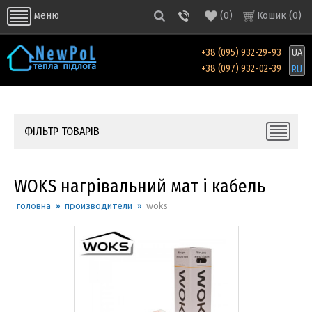
(
0
)
Кошик (
0
)
меню
+38 (095) 932-29-93
UA
+38 (097) 932-02-39
RU
ФІЛЬТР ТОВАРІВ
WOKS нагрівальний мат і кабель
головна
»
производители
»
woks