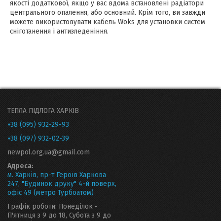
якості додаткової, якщо у вас вдома встановлені радіатори
центрального опалення, або основний. Крім того, ви завжди
можете використовувати кабель Woks для установки систем
сніготанення і антизледеніння.
ТЕПЛА ПІДЛОГА ХАРКІВ
+38 (095) 932-29-93
+38 (097) 932-02-39
newpol.org.ua@gmail.com
Адреса:
м. Харків, пр-т Героїв Харкова
247, "Будинок друку" 4-й поверх,
офіс 49 (метро Турбоатом)
Графік роботи: Понеділок -
П'ятниця з 9 до 18, Субота з 9 до