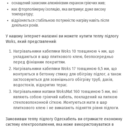
оснащений захисним алюмінієвим екраном гріючих жив;
має фторполімерну ізоляцію, яка витримує дуже високу
температуру;
відрізняється стабільною потужністю нагріву навіть після
декількох років.
У нашому інтернет-магазині ви можете купити теплу підлогу
Woks, який представлений:
Нагрівальними кабелями Woks 10 товщиною 4 мм, що
укладаються в шар плиткового клею, безпосередньо
перед фінішним покриттям.
Нагрівальними кабелями Woks 17 товщиною 6,5 мм, що
монтуються в бетонну стяжку для обігріву підлог, а також
застосовуються для зовнішнього обігріву труб, дахів,
водостоків, відкритих терас.
Нагрівальними матами WoksMat 160 товщиною 5 мм, які
являють собою гріючий кабель, покладений на липкою
стекловолоконной сіткою. Монтуються мати в шар
плиткового клею і не вимагають підняття рівня підлоги.
Замовивши теплу підлогу Одескабель ви отримаєте економну
систему електроопалення, яка може використовуватися в