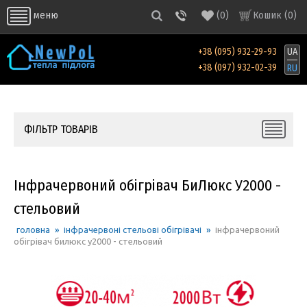
(
0
)
Кошик (
0
)
меню
+38 (095) 932-29-93
UA
+38 (097) 932-02-39
RU
ФІЛЬТР ТОВАРІВ
Інфрачервоний обігрівач БиЛюкс У2000 -
стельовий
головна
»
інфрачервоні стельові обігрівачі
»
інфрачервоний
обігрівач билюкс у2000 - стельовий