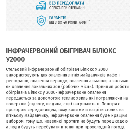
БЕЗ ПЕРЕДОПЛАТИ
ОПЛАТА ПРИ ОТРИМАННІ
ГАРАНТІЯ
ВІД 3 ДО 40 РОКІВ ГАРАНТІЇ
ІНФРАЧЕРВОНИЙ ОБІГРІВАЧ БІЛЮКС
У2000
Стельовий інфрачервоний обігрівач Білюкс У 2000
використовують для опалення літніх майданчиків кафе і
ресторанів, опалення веранди, опалення альтанки, а так само
як опалення локальних зон (робочих місць). Принцип роботи
обігрівача Білюкс у 2000-інфрачервоне опалення
передається за допомогою теплих хвиль які потрапляючи на
поверхню (підлогу, людина, стіл) нагрівають її. Повітря є
прозорою середовищем, тому коли мета нагріти столик на
літньому майданчику, інфрачервоне опалення буде кращим
вибором, тому що, невеликі протяги не будуть перешкодою
а люди будуть перебувати в теплі при прохолодній погоді.