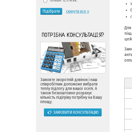
більше 12.0 м.кв.
Підібрати
скинути все »
Для
піщ
ПОТРІБНА КОНСУЛЬТАЦІЯ?
цей
Зам
ант
опл
Замовте зворотній дзвінок і наш
співробітник допоможе вибрати
теплу підлогу для вашої оселі. А
також безкоштовно розрахує
кількість підігріву потрібну на Вашу
площу.
ЗАМОВИТИ КОНСУЛЬТАЦІЮ