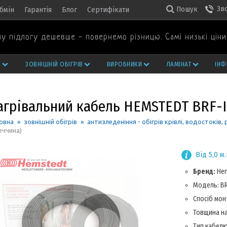
Зв
Пошук
бмін
Гарантія
Блог
Сертифікати
у підлогу дешевше - повернемо різницю. Самі низькі ціни 
И
ЗОВНІШНІЙ ОБІГРІВ
ВИРОБНИКИ
ЛАМІНАТ
ІНФ
агрівальний кабель HEMSTEDT BRF-I
овна
»
зовнішній обігрів
»
антизледеніння - обігрів крівлі, водостоків, 
еччина)
Від 5,0 м.
Бренд:
He
Модель: BR
Спосіб монт
Товщина на
Тип кабелю