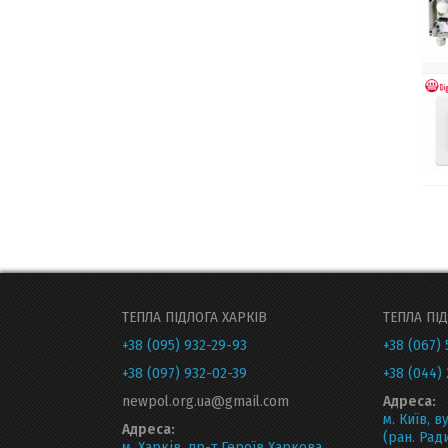
ТЕПЛА ПІДЛОГА ХАРКІВ
ТЕПЛА ПІД
+38 (095) 932-29-93
+38 (067) 
+38 (097) 932-02-39
+38 (044) 
newpol.org.ua@gmail.com
Адреса:
м. Київ, в
Адреса:
(ран. Ради
м. Харків, пр-т Героїв Харкова