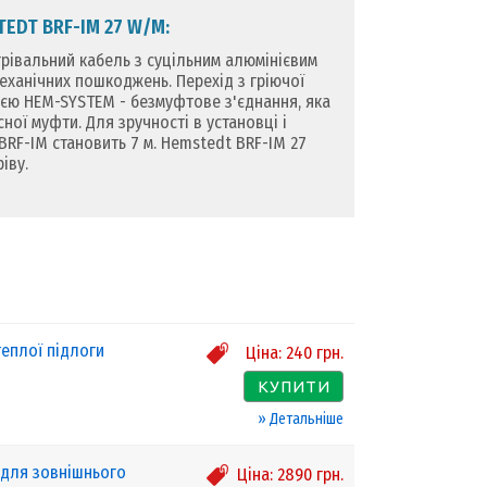
DT BRF-IM 27 W/M:
рівальний кабель з суцільним алюмінієвим
механічних пошкоджень. Перехід з гріючої
єю HEM-SYSTEM - безмуфтове з'єднання, яка
ної муфти. Для зручності в установці і
F-IM становить 7 м. Hemstedt BRF-IM 27
іву.
теплої підлоги
Ціна:
240
грн.
КУПИТИ
» Детальніше
 для зовнішнього
Ціна:
2890
грн.