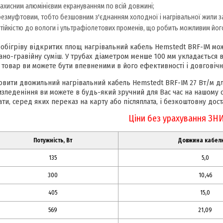
захисним алюмінієвим екрануванням по всій довжині;
безмуфтовим, тобто безшовним з'єднанням холодної і нагрівальної жили з
стійкістю до вологи і ультрафіолетових променів, що робить можливим його
 обігріву відкритих площ нагрівальний кабель Hemstedt BRF-IM може
ано-гравійну суміш. У трубах діаметром менше 100 мм укладається в
 товар ви можете бути впевненими в його ефективності і довговічно
овити двожильний нагрівальний кабель Hemstedt BRF-IM 27 Вт/м для
изледеніння ви можете в будь-який зручний для Вас час на нашому с
ати, серед яких переказ на карту або післяплата, і безкоштовну дост
Ціни без урахування ЗН
Потужність, Вт
Довжина кабелю
135
5,0
300
10,46
405
15,0
569
21,09