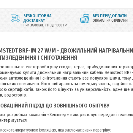
БЕЗКОШТОВНА
БЕЗ ПЕРЕДОПЛАТИ
ДОСТАВКА*
ОПЛАТА ПРИ ОТРИМАННІ
ПРИ ЗАМОВЛЕННІ ВІД 1050 ГРН
MSTEDT BRF-IM 27 W/M - ДВОЖИЛЬНИЙ НАГРІВАЛЬН
ТИЗЛЕДЕНІННЯ І СНІГОТАНЕННЯ
 зовнішнього електрообігріву сходів, терас, прибудинкових територ
омендуємо купити двожильний нагрівальний кабель Hemstedt BRF-I
теми антизледеніння і сніготанення стають все популярнішими, том
аїнських споживачів. Його вибирають за німецьку якість, надійність
кою сертифікатів. Також його цінують за універсальність, адже ще ві
в, водостоків.
НОВАЦІЙНИЙ ПІДХІД ДО ЗОВНІШНЬОГО ОБІГРІВУ
воїх розробках компанія «Хемштед» використовує передові технологі
актеризується:
високотемпературною ізоляцією, яка виключає ризик перегріву;