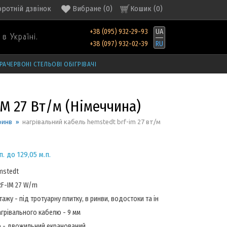
оротній дзвінок
Вибране
(
0
)
Кошик (
0
)
+38 (095) 932-29-93
UA
в Україні.
+38 (097) 932-02-39
RU
РАЧЕРВОНІ СТЕЛЬОВІ ОБІГРІВАЧІ
M 27 Вт/м (Німеччина)
ринв
»
нагрівальний кабель hemstedt brf-im 27 вт/м
п. до 129,05 м.п.
mstedt
F-IM 27 W/m
ажу - під тротуарну плитку, в ринви, водостоки та ін
грівального кабелю - 9 мм
 - двожильний екранований