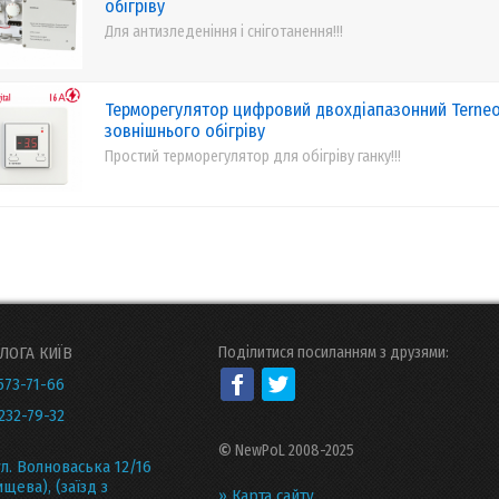
обігріву
Для антизледеніння і сніготанення!!!
Терморегулятор цифровий двохдіапазонний Terneo
зовнішнього обігріву
Простий терморегулятор для обігріву ганку!!!
ЛОГА КИЇВ
Поділитися посиланням з друзями:
573-71-66
232-79-32
©
NewPoL 2008-2025
ул. Волноваська 12/16
щева), (заїзд з
» Карта сайту