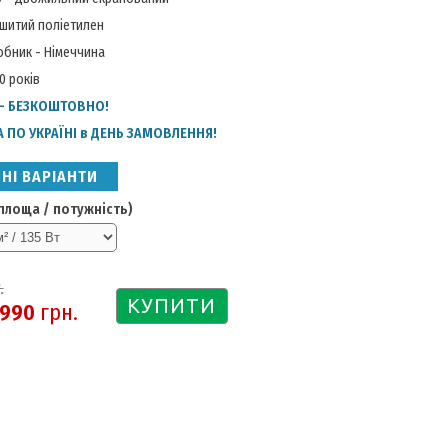
зшитий поліетилен
обник - Німеччина
10 років
 - БЕЗКОШТОВНО!
 ПО УКРАЇНІ в ДЕНЬ ЗАМОВЛЕННЯ!
НІ ВАРІАНТИ
площа / потужність)
.
КУПИТИ
990
грн.