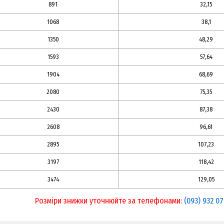
891
32,15
1068
38,1
1350
48,29
1593
57,64
1904
68,69
2080
75,35
2430
87,38
2608
96,61
2895
107,23
3197
118,42
3474
129,05
Розміри знижки уточнюйте за телефонами:
(093) 932 07