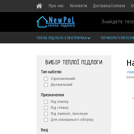
Про нас
Контакти
Доставка/оплата
О
Знайдете тепл
ТЕПЛА ПІДЛОГА ЕЛЕКТРИЧНА
ТЕРМОРЕГУЛЯТОР
Н
ВИБІР ТЕПЛОЇ ПІДЛОГИ
Тип кабелю
гол
(нім
Одножильний
Двожильний
Призначення
Під плитку
Під стяжку
Під ламінат, лінолеум
Для зовнішнього обігріву
Вид