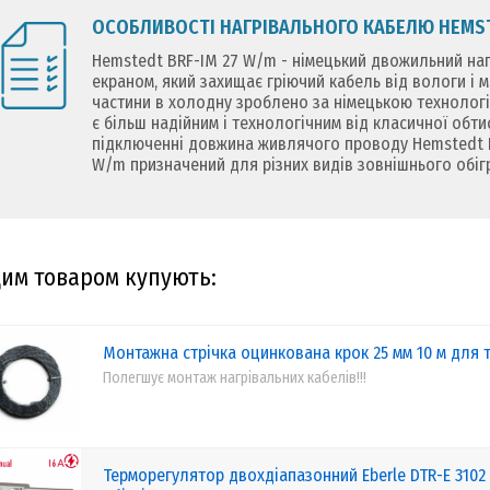
ОСОБЛИВОСТІ НАГРІВАЛЬНОГО КАБЕЛЮ HEMSTE
Hemstedt BRF-IM 27 W/m - німецький двожильний наг
екраном, який захищає гріючий кабель від вологи і 
частини в холодну зроблено за німецькою технологі
є більш надійним і технологічним від класичної обтис
підключенні довжина живлячого проводу Hemstedt BR
W/m призначений для різних видів зовнішнього обігр
цим товаром купують:
Монтажна стрічка оцинкована крок 25 мм 10 м для 
Полегшує монтаж нагрівальних кабелів!!!
Терморегулятор двохдіапазонний Eberle DTR-E 3102