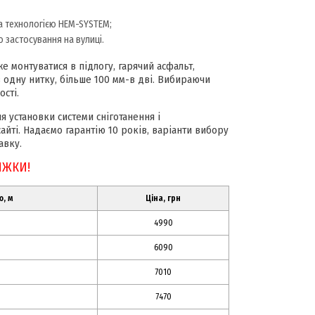
а технологією HEM-SYSTEM;
 застосування на вулиці.
 монтуватися в підлогу, гарячий асфальт,
 одну нитку, більше 100 мм-в дві. Вибираючи
сті.
 установки системи сніготанення і
айті. Надаємо гарантію 10 років, варіанти вибору
авку.
ИЖКИ!
, м
Ціна, грн
4990
6090
7010
7470