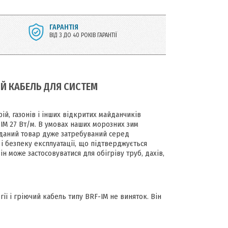
ГАРАНТІЯ
ВІД 3 ДО 40 РОКІВ ГАРАНТІЇ
ИЙ КАБЕЛЬ ДЛЯ СИСТЕМ
ій, газонів і інших відкритих майданчиків
M 27 Вт/м. В умовах наших морозних зим
у даний товар дуже затребуваний серед
 і безпеку експлуатації, що підтверджується
н може застосовуватися для обігріву труб, дахів,
ї і гріючий кабель типу BRF-IM не виняток. Він