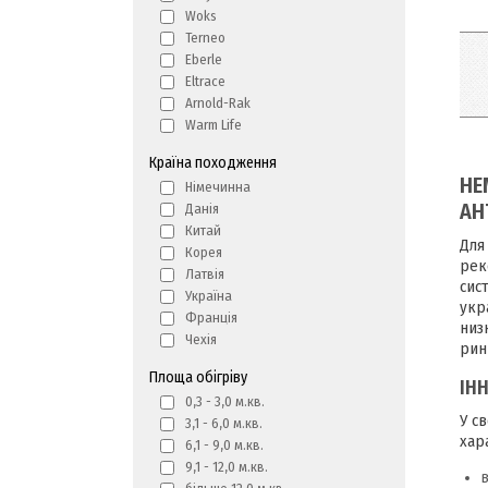
Woks
Terneo
Eberle
Eltrace
Arnold-Rak
Warm Life
Країна походження
HE
Німечинна
АН
Данія
Китай
Для
Корея
рек
Латвія
сис
Україна
укр
Франція
низ
Чехія
рин
Площа обігріву
ІН
0,3 - 3,0 м.кв.
У с
3,1 - 6,0 м.кв.
хар
6,1 - 9,0 м.кв.
9,1 - 12,0 м.кв.