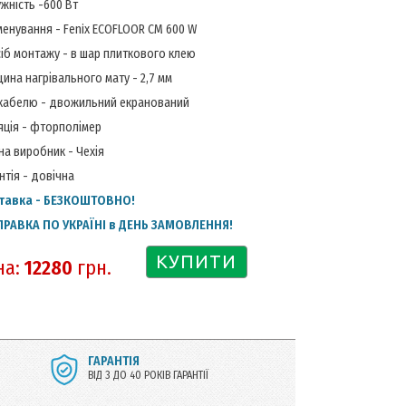
жність -600 Вт
енування - Fenix ECOFLOOR CM 600 W
іб монтажу - в шар плиткового клею
ина нагрівального мату - 2,7 мм
кабелю - двожильний екранований
яція - фторполімер
на виробник - Чехія
нтія - довічна
тавка - БЕЗКОШТОВНО!
ПРАВКА ПО УКРАЇНІ в ДЕНЬ ЗАМОВЛЕННЯ!
КУПИТИ
на:
12280
грн.
ГАРАНТІЯ
ВІД 3 ДО 40 РОКІВ ГАРАНТІЇ