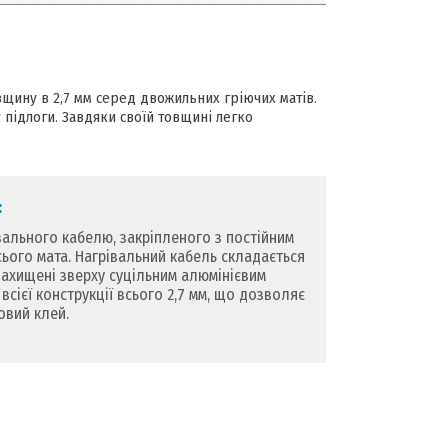
вщину в 2,7 мм серед двожильних гріючих матів.
 підлоги. Завдяки своїй товщині легко
:
вального кабелю, закріпленого з постійним
ього мата. Нагрівальний кабель складається
захищені зверху суцільним алюмінієвим
сієї конструкції всього 2,7 мм, що дозволяє
овий клей.