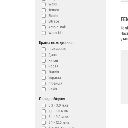
Woks
Terneo
Eberle
FE
Eltrace
Arnold-Rak
Fen
Warm Life
Час
ута
Країна походження
Німечинна
Данія
Китай
Корея
Латвія
Україна
Франція
Чехія
Площа обігріву
0,3 - 3,0 м.кв.
3,1 - 6,0 м.кв.
6,1 - 9,0 м.кв.
9,1 - 12,0 м.кв.