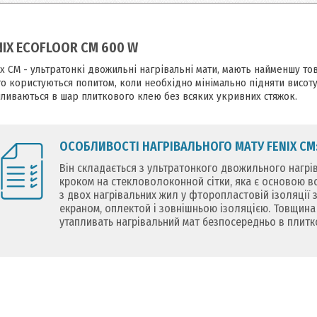
NIX ECOFLOOR CM 600 W
ix CM - ультратонкі двожильні нагрівальні мати, мають найменшу то
то користуються попитом, коли необхідно мінімально підняти висоту
пливаються в шар плиткового клею без всяких укривних стяжок.
ОСОБЛИВОСТІ НАГРІВАЛЬНОГО МАТУ FENIX CM
Він складається з ультратонкого двожильного нагрі
кроком на стекловолоконной сітки, яка є основою вс
з двох нагрівальних жил у фторопластовій ізоляції 
екраном, оплектой і зовнішньою ізоляцією. Товщина в
утапливать нагрівальний мат безпосередньо в плитк