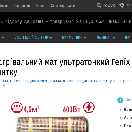
Зв
Пошук
бмін
Гарантія
Блог
Сертифікати
у підлогу дешевше - повернемо різницю. Самі низькі ціни 
И
ЗОВНІШНІЙ ОБІГРІВ
ВИРОБНИКИ
ЛАМІНАТ
ІНФ
грівальний мат ультратонкий Fenix 
литку
овна
»
тепла підлога електрична
»
тепла підлога під плитку
»
нагріва
тку
Кол
Бре
Арт
Площ