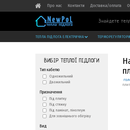
Про нас
Контакти
Доставка/оплата
О
Знайдете тепл
ТЕПЛА ПІДЛОГА ЕЛЕКТРИЧНА
ТЕРМОРЕГУЛЯТОР
На
ВИБІР ТЕПЛОЇ ПІДЛОГИ
п
Тип кабелю
Одножильний
гол
Двожильний
пли
Призначення
Під плитку
Під стяжку
Під ламінат, лінолеум
Для зовнішнього обігріву
Вид