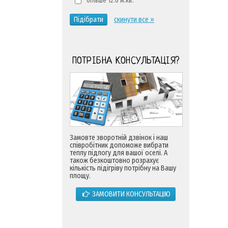
більше 12.0 м.кв.
Підібрати
скинути все »
ПОТРІБНА КОНСУЛЬТАЦІЯ?
Замовте зворотній дзвінок і наш
співробітник допоможе вибрати
теплу підлогу для вашої оселі. А
також безкоштовно розрахує
кількість підігріву потрібну на Вашу
площу.
ЗАМОВИТИ КОНСУЛЬТАЦІЮ