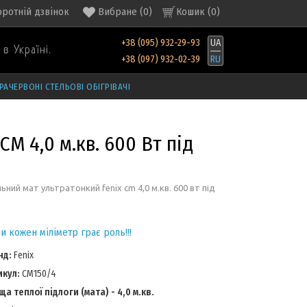
оротній дзвінок
Вибране
(
0
)
Кошик (
0
)
+38 (095) 932-29-93
UA
в Україні.
+38 (097) 932-02-39
RU
РАЧЕРВОНІ СТЕЛЬОВІ ОБІГРІВАЧІ
CM 4,0 м.кв. 600 Вт під
льний мат ультратонкий fenix cm 4,0 м.кв. 600 вт під
и кожен міліметр грає роль!!!
нд:
Fenix
икул:
CM150/4
а теплої підлоги (мата) - 4,0 м.кв.