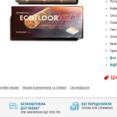
Поту
Найм
Спос
Товщ
Тип 
Ізол
Краї
Гара
Дос
ВІД
Ці
нтійні умови
Умови повернення та обміну
Сертифікати
БЕЗКОШТОВНА
БЕЗ ПЕРЕДОПЛАТИ
ДОСТАВКА*
ОПЛАТА ПРИ ОТРИМАННІ
ПРИ ЗАМОВЛЕННІ ВІД 1050 ГРН