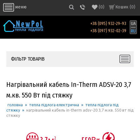
(
0
)
Кошик (
0
)
меню
+38 (095) 932-29-93
UA
+38 (097) 932-02-39
RU
ФІЛЬТР ТОВАРІВ
Нагрівальний кабель In-Therm ADSV-20 3,7
м.кв. 550 Вт під стяжку
головна
»
тепла підлога електрична
»
тепла підлога під
стяжку
»
нагрівальний кабель in-therm adsv-20 3,7 м.кв. 550 вт під
стяжку