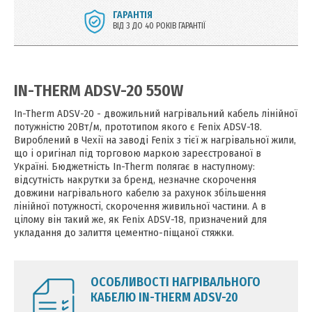
ГАРАНТІЯ
ВІД 3 ДО 40 РОКІВ ГАРАНТІЇ
IN-THERM ADSV-20 550W
In-Therm ADSV-20 - двожильний нагрівальний кабель лінійної
потужністю 20Вт/м, прототипом якого є Fenix ADSV-18.
Вироблений в Чехії на заводі Fenix з тієї ж нагрівальної жили,
що і оригінал під торговою маркою зареєстрованої в
Україні. Бюджетність In-Therm полягає в наступному:
відсутність накрутки за бренд, незначне скорочення
довжини нагрівального кабелю за рахунок збільшення
лінійної потужності, скорочення живильної частини. А в
цілому він такий же, як Fenix ADSV-18, призначений для
укладання до залиття цементно-піщаної стяжки.
ОСОБЛИВОСТІ НАГРІВАЛЬНОГО
КАБЕЛЮ IN-THERM ADSV-20