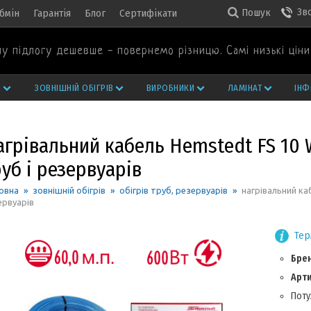
Зв
Пошук
бмін
Гарантія
Блог
Сертифікати
у підлогу дешевше - повернемо різницю. Самі низькі ціни 
И
ЗОВНІШНІЙ ОБІГРІВ
ВИРОБНИКИ
ЛАМІНАТ
ІНФ
агрівальний кабель Hemstedt FS 10 
уб і резервуарів
овна
»
зовнішній обігрів
»
обігрів труб, резервуарів
»
нагрівальний каб
ервуарів
Тер
Бре
Арт
Поту