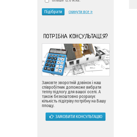
більше 12.0 м.кв.
Підібрати
скинути все »
ПОТРІБНА КОНСУЛЬТАЦІЯ?
Замовте зворотній дзвінок і наш
співробітник допоможе вибрати
теплу підлогу для вашої оселі. А
також безкоштовно розрахує
кількість підігріву потрібну на Вашу
площу.
ЗАМОВИТИ КОНСУЛЬТАЦІЮ