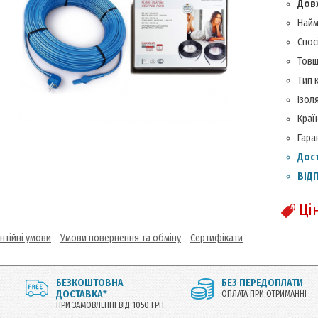
Довж
Найм
Спос
Товщ
Тип 
Ізол
Краї
Гаран
Дос
ВІД
Ці
нтійні умови
Умови повернення та обміну
Сертифікати
БЕЗКОШТОВНА
БЕЗ ПЕРЕДОПЛАТИ
ДОСТАВКА*
ОПЛАТА ПРИ ОТРИМАННІ
ПРИ ЗАМОВЛЕННІ ВІД 1050 ГРН