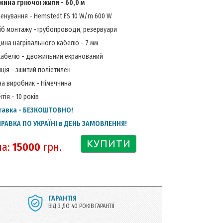
ина гріючої жили - 60,0 м
енування - Hemstedt FS 10 W/m 600 W
іб монтажу -трубопроводи, резервуари
ина нагрівального кабелю - 7 мм
кабелю - двожильний екранований
яція - зшитий поліетилен
на виробник - Німеччина
тія - 10 років
тавка - БЕЗКОШТОВНО!
ПРАВКА ПО УКРАЇНІ в ДЕНЬ ЗАМОВЛЕННЯ!
КУПИТИ
на:
15000
грн.
ГАРАНТІЯ
ВІД 3 ДО 40 РОКІВ ГАРАНТІЇ