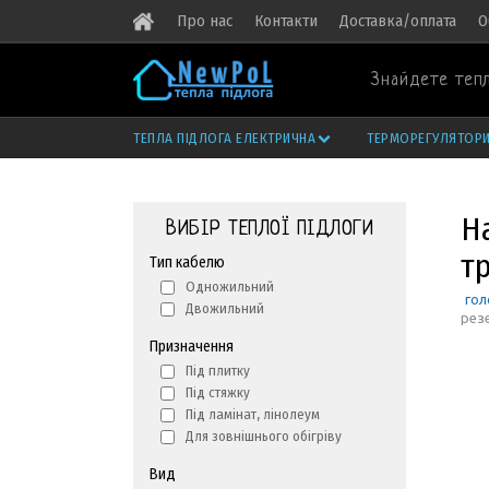
Про нас
Контакти
Доставка/оплата
О
Знайдете тепл
ТЕПЛА ПІДЛОГА ЕЛЕКТРИЧНА
ТЕРМОРЕГУЛЯТОР
Н
ВИБІР ТЕПЛОЇ ПІДЛОГИ
тр
Тип кабелю
Одножильний
гол
Двожильний
рез
Призначення
Під плитку
Під стяжку
Під ламінат, лінолеум
Для зовнішнього обігріву
Вид