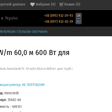
оротній дзвінок
Вибране
(
0
)
Кошик (
0
)
+38 (095) 932-29-93
UA
в Україні.
+38 (097) 932-02-39
RU
РАЧЕРВОНІ СТЕЛЬОВІ ОБІГРІВАЧІ
W/m 60,0 м 600 Вт для
ель hemstedt fs 10 w/m 60,0 м 600 вт для труб і
морегулятор НЕ ПОТРІБЕН!!!
нд:
Hemstedt
икул:
35602-60
жність - 600 Вт