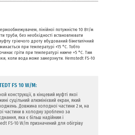
ермообмежувачем, лінійної потужністю 10 Вт/м
іти труби, без необхідності встановлювати
 муфту гріючого дроту вбудований біметалічний
имикається при температурі +15 °C. Тобто
чинає гріти при температурі нижче +5 °C. Тим
чки, коли вода може замерзнути. Hemstedt FS-10
EDT FS 10 W/M:
й конструкції, в кінцевий муфті якої
ині суцільний алюмінієвий екран, який
коджень. Довжина холодної частини 2 м, на
чої частини в холодну зроблено за
нання, яка є більш надійним і
edt FS-10 W/m призначений для обігріву