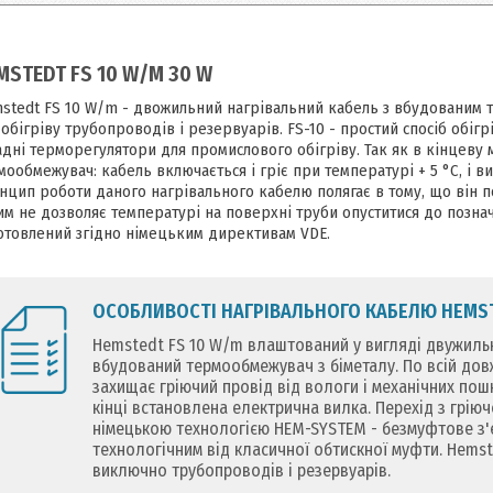
MSTEDT FS 10 W/M 30 W
stedt FS 10 W/m - двожильний нагрівальний кабель з вбудованим т
 обігріву трубопроводів і резервуарів. FS-10 - простий спосіб обігр
адні терморегулятори для промислового обігріву. Так як в кінцеву
мообмежувач: кабель включається і гріє при температурі + 5 °C, і в
нцип роботи даного нагрівального кабелю полягає в тому, що він по
им не дозволяє температурі на поверхні труби опуститися до позна
отовлений згідно німецьким директивам VDE.
ОСОБЛИВОСТІ НАГРІВАЛЬНОГО КАБЕЛЮ HEMST
Hemstedt FS 10 W/m влаштований у вигляді двужильно
вбудований термообмежувач з біметалу. По всій довж
захищає гріючий провід від вологи і механічних пош
кінці встановлена електрична вилка. Перехід з грію
німецькою технологією HEM-SYSTEM - безмуфтове з'єд
технологічним від класичної обтискної муфти. Hemst
виключно трубопроводів і резервуарів.