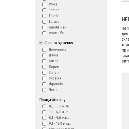
Woks
Terneo
Eberle
HE
Eltrace
Arnold-Rak
Hem
Warm Life
для
скл
Країна походження
тер
Німечинна
при
сам
Данія
виг
Китай
Корея
Латвія
Україна
Франція
Чехія
Площа обігріву
0,3 - 3,0 м.кв.
3,1 - 6,0 м.кв.
6,1 - 9,0 м.кв.
9,1 - 12,0 м.кв.