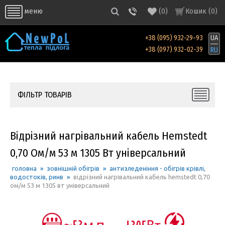
(
0
)
Кошик (
0
)
меню
+38 (095) 932-29-93
UA
+38 (097) 932-02-39
RU
ФІЛЬТР ТОВАРІВ
Відрізний нагрівальний кабель Hemstedt
0,70 Ом/м 53 м 1305 Вт універсальний
головна
»
зовнішній обігрів
»
антизледеніння - обігрів крівлі,
водостоків, ринв
»
відрізний нагрівальний кабель hemstedt 0,70
ом/м 53 м 1305 вт універсальний