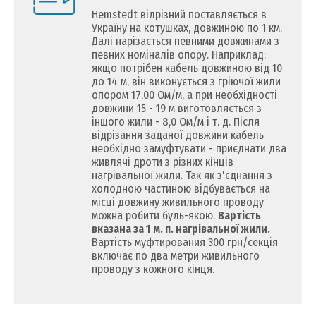
Hemstedt відрізний поставляється в
Україну на котушках, довжиною по 1 км.
Далі нарізається певними довжинами з
певних номіналів опору. Наприклад:
якщо потрібен кабель довжиною від 10
до 14 м, він виконується з гріючої жили
опором 17,00 Ом/м, а при необхідності
довжини 15 - 19 м виготовляється з
іншого жили - 8,0 Ом/м і т. д. Після
відрізання заданої довжини кабель
необхідно замуфтувати - приєднати два
живлячі дроти з різних кінців
нагрівальної жили. Так як з'єднання з
холодною частиною відбувається на
місці довжину живильного проводу
можна робити будь-якою.
Вартість
вказана за 1 м. п. нагрівальної жили.
Вартість муфтирования 300 грн/секція
включає по два метри живильного
проводу з кожного кінця.