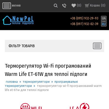
(
0
)
Кошик (
0
)
меню
+38 (095) 932-29-93
UA
+38 (097) 932-02-39
RU
ФІЛЬТР ТОВАРІВ
Терморегулятор Wi-Fi програмований
Warm Life ET-61W для теплої підлоги
головна
»
терморегулятори
»
програмувальні
терморегулятори
»
терморегулятор wi-fi програмований warm
life et-61w для теплої підлоги