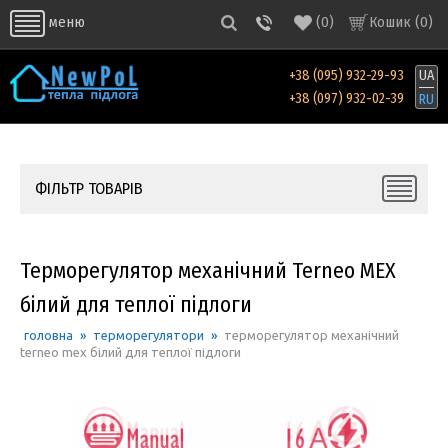
(
0
)
Кошик (
0
)
меню
+38 (095) 932-29-93
UA
+38 (097) 932-02-39
RU
ФІЛЬТР ТОВАРІВ
Терморегулятор механічний Terneo MEX
білий для теплої підлоги
головна
»
терморегулятори
»
терморегулятор механічний
terneo mex білий для теплої підлоги