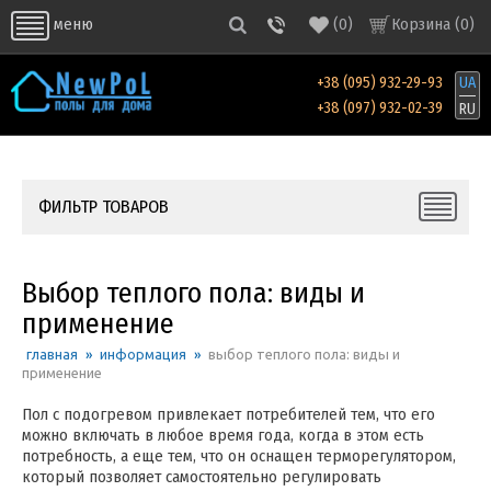
(
0
)
Корзина (
0
)
меню
+38 (095) 932-29-93
UA
+38 (097) 932-02-39
RU
ФИЛЬТР ТОВАРОВ
Выбор теплого пола: виды и
применение
главная
»
информация
»
выбор теплого пола: виды и
применение
Пол с подогревом привлекает потребителей тем, что его
можно включать в любое время года, когда в этом есть
потребность, а еще тем, что он оснащен терморегулятором,
который позволяет самостоятельно регулировать