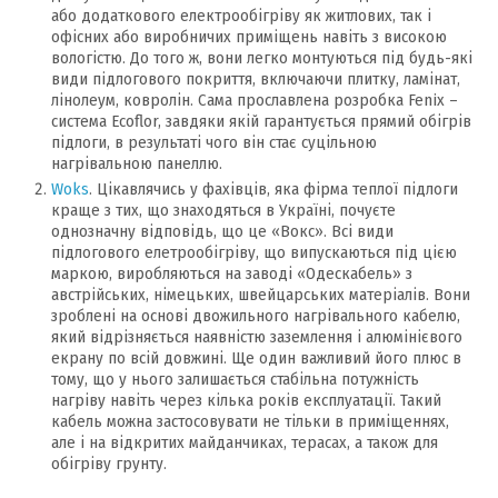
або додаткового електрообігріву як житлових, так і
офісних або виробничих приміщень навіть з високою
вологістю. До того ж, вони легко монтуються під будь-які
види підлогового покриття, включаючи плитку, ламінат,
лінолеум, ковролін. Сама прославлена розробка Fenix –
система Ecoflor, завдяки якій гарантується прямий обігрів
підлоги, в результаті чого він стає суцільною
нагрівальною панеллю.
Woks
. Цікавлячись у фахівців, яка фірма теплої підлоги
краще з тих, що знаходяться в Україні, почуєте
однозначну відповідь, що це «Вокс». Всі види
підлогового елетрообігріву, що випускаються під цією
маркою, виробляються на заводі «Одескабель» з
австрійських, німецьких, швейцарських матеріалів. Вони
зроблені на основі двожильного нагрівального кабелю,
який відрізняється наявністю заземлення і алюмінієвого
екрану по всій довжині. Ще один важливий його плюс в
тому, що у нього залишається стабільна потужність
нагріву навіть через кілька років експлуатації. Такий
кабель можна застосовувати не тільки в приміщеннях,
але і на відкритих майданчиках, терасах, а також для
обігріву грунту.