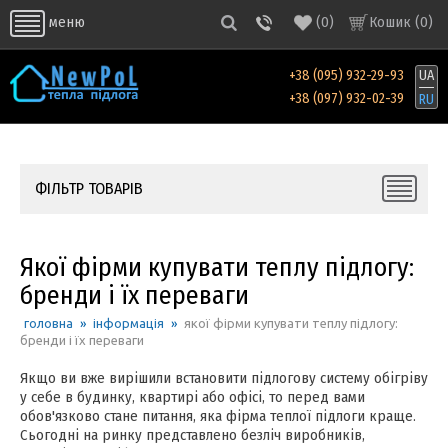
(
0
)
Кошик (
0
)
меню
+38 (095) 932-29-93
UA
+38 (097) 932-02-39
RU
ФІЛЬТР ТОВАРІВ
Якої фірми купувати теплу підлогу:
бренди і їх переваги
головна
»
інформація
»
якої фірми купувати теплу підлогу:
бренди і їх переваги
Якщо ви вже вирішили встановити підлогову систему обігріву
у себе в будинку, квартирі або офісі, то перед вами
обов'язково стане питання, яка фірма теплої підлоги краще.
Сьогодні на ринку представлено безліч виробників,