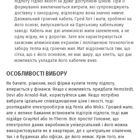
підлогу гідної якості за дуже доступною ціною. При її
формуванні виключаються витрати, які супроводжують
доставку з закордону, відповідно вона значно нижче.
Двожильний гріючий кабель Грей Хот і мати, зроблені на
його основі, випускаються на Одеському кабельному
заводі. Кабель має дві алюмінієві жили заземлення, а не
одну мідну, як у дорогих. Зате він характеризується
захисним алюмінієвим екраном і поліпшеною технологією
забору тепла від гріючих жил. Мат відрізняється тим, що
сітка, що є його основою, не має шару, що клеїть, що дає
можливість укладати його кабелем вниз.
ОСОБЛИВОСТІ ВИБОРУ
Як бачите, рішення, якої фірми купити теплу підлогу,
впирається у фінанси. Якщо є можливість придбати Hemstedt,
Devi або Arnold-Rak, користуйтеся цим. Якщо потрібно
вибрати ідеальне співвідношення ціни і якості, тоді
розглядайте електрообігрів від Fenix або Woks. Грошей мало,
але є велике бажання встановити підігрів підлоги, тоді вам
підійде GrayHot або In-Therm. Все просто! Головне, що
електропол даних виробників універсальний і його можна
використовувати як в квартирах, де є центральне опалення,
так і в будинках або офісах, де його немає. Крім того, він