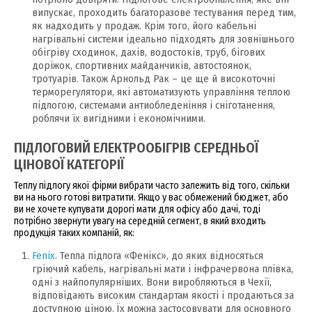
випускає, проходить багаторазове тестування перед тим,
як надходить у продаж. Крім того, його кабельні
нагрівальні системи ідеально підходять для зовнішнього
обігріву сходинок, дахів, водостоків, труб, бігових
доріжок, спортивних майданчиків, автостоянок,
тротуарів. Також Арнольд Рак – це ще й високоточні
терморегулятори, які автоматизують управління теплою
підлогою, системами антиобледеніння і сніготанення,
роблячи їх вигідними і економічними.
ПІДЛОГОВИЙ ЕЛЕКТРООБІГРІВ СЕРЕДНЬОЇ
ЦІНОВОЇ КАТЕГОРІЇ
Теплу підлогу якої фірми вибрати часто залежить від того, скільки
ви на нього готові витратити. Якщо у вас обмежений бюджет, або
ви не хочете купувати дорогі мати для офісу або дачі, тоді
потрібно звернути увагу на середній сегмент, в який входить
продукція таких компаній, як:
Fenix
. Тепла підлога «Фенікс», до яких відносяться
гріючий кабель, нагрівальні мати і інфрачервона плівка,
одні з найпопулярніших. Вони виробляються в Чехії,
відповідають високим стандартам якості і продаються за
доступною ціною. Їх можна застосовувати для основного