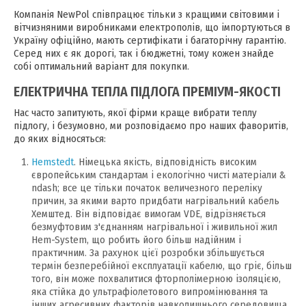
Компанія NewPol співпрацює тільки з кращими світовими і
вітчизняними виробниками електрополів, що імпортуються в
Україну офіційно, мають сертифікати і багаторічну гарантію.
Серед них є як дорогі, так і бюджетні, тому кожен знайде
собі оптимальний варіант для покупки.
ЕЛЕКТРИЧНА ТЕПЛА ПІДЛОГА ПРЕМІУМ-ЯКОСТІ
Нас часто запитують, якої фірми краще вибрати теплу
підлогу, і безумовно, ми розповідаємо про наших фаворитів,
до яких відносяться:
Hemstedt
. Німецька якість, відповідність високим
європейським стандартам і екологічно чисті матеріали &
ndash; все це тільки початок величезного переліку
причин, за якими варто придбати нагрівальний кабель
Хемштед. Він відповідає вимогам VDE, відрізняється
безмуфтовим з'єднанням нагрівальної і живильної жил
Hem-System, що робить його більш надійним і
практичним. За рахунок цієї розробки збільшується
термін безперебійної експлуатації кабелю, що гріє, більш
того, він може похвалитися фторполімерною ізоляцією,
яка стійка до ультрафіолетового випромінювання та
інших агресивних факторів навколишнього середовища,