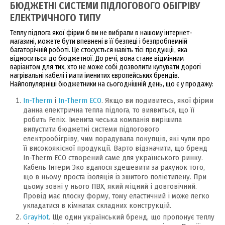
БЮДЖЕТНІ СИСТЕМИ ПІДЛОГОВОГО ОБІГРІВУ
ЕЛЕКТРИЧНОГО ТИПУ
Теплу підлога якої фірми б ви не вибрали в нашому інтернет-
магазині, можете бути впевнені в її безпеці і безпроблемній
багаторічній роботі. Це стосується навіть тієї продукції, яка
відноситься до бюджетної. До речі, вона стане відмінним
варіантом для тих, хто не може собі дозволити купувати дорогі
нагрівальні кабелі і мати іменитих європейських брендів.
Найпопулярніші бюджетники на сьогоднішній день, що є у продажу:
In-Therm
і
In-Therm ECO
. Якщо ви подивитесь, якої фірми
данна електрична тепла підлога, то виявиться, що її
робить Fenix. Іменита чеська компанія вирішила
випустити бюджетні системи підлогового
електрообігріву, чим порадувала покупців, які чули про
її високоякісної продукції. Варто відзначити, що бренд
In-Therm ECO створений саме для українського ринку.
Кабель Інтерм Эко вдалося здешевити за рахунок того,
що в ньому проста ізоляція із зшитого поліетилену. При
цьому зовні у нього ПВХ, який міцний і довговічний.
Провід має плоску форму, тому еластичний і може легко
укладатися в кімнатах складних конструкцій.
GrayHot
. Ще один український бренд, що пропонує теплу