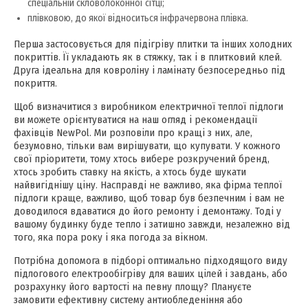
спеціальній скловолоконної сітці;
плівковою, до якої відноситься інфрачервона плівка.
Перша застосовується для підігріву плитки та інших холодних
покриттів. Її укладають як в стяжку, так і в плитковий клей.
Друга ідеальна для ковроліну і ламінату безпосередньо під
покриття.
Щоб визначитися з виробником електричної теплої підлоги
ви можете орієнтуватися на наш огляд і рекомендації
фахівців NewPol. Ми розповіли про кращі з них, але,
безумовно, тільки вам вирішувати, що купувати. У кожного
свої пріоритети, тому хтось вибере розкручений бренд,
хтось зробить ставку на якість, а хтось буде шукати
найвигіднішу ціну. Насправді не важливо, яка фірма теплої
підлоги краще, важливо, щоб товар був безпечним і вам не
доводилося вдаватися до його ремонту і демонтажу. Тоді у
вашому будинку буде тепло і затишно завжди, незалежно від
того, яка пора року і яка погода за вікном.
Потрібна допомога в підборі оптимально підходящого виду
підлогового електрообігріву для ваших цілей і завдань, або
розрахунку його вартості на певну площу? Плануєте
замовити ефективну систему антиобледеніння або