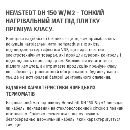
HEMSTEDT DH 150 W/M2 - ТОНКИЙ
НАГРІВАЛЬНИЙ МАТ ПІД ПЛИТКУ
ПРЕМІУМ КЛАСУ.
Німецька надійність і безпека – це те, чим приваблюють
покупців нагрівальні мати Hemstedt DH. Їх якість
підтверджена сертифікатом VDE, що видається тим
електротехнічним товарам, які пройшли суворий контроль і
відповідають євростандартам. Вирішивши купити теплі
підлоги Хемштед, ви отримаєте продукцію преміум-класу,
що забезпечує рівномірний обігрів вашого будинку навіть
там, де не встановлені батареї центрального опалення.
ВІДМІННІ ХАРАКТЕРИСТИКИ НІМЕЦЬКИХ
ТЕРМОМАТІВ
Нагрівальний мат під плитку Hemstedt DH 150 Вт/м2 виглядає
як кабель, покладений на стекловолоконной сіткою з певним
інтервалом. Гріючим елементом в ньому служить
безпосередньо двожильний кабель, який характеризується
тим, що: