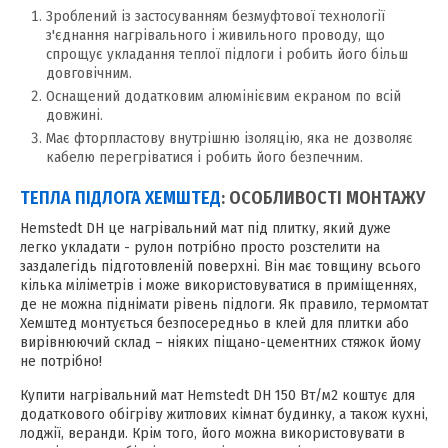
Зроблений із застосуванням безмуфтової технології
з'єднання нагрівального і живильного проводу, що
спрощує укладання теплої підлоги і робить його більш
довговічним.
Оснащений додатковим алюмінієвим екраном по всій
довжині.
Має фторпластову внутрішню ізоляцію, яка не дозволяє
кабелю перегріватися і робить його безпечним.
ТЕПЛА ПІДЛОГА ХЕМШТЕД
: ОСОБЛИВОСТІ МОНТАЖУ
Hemstedt DH це нагрівальний мат під плитку, який дуже
легко укладати - рулон потрібно просто розстелити на
заздалегідь підготовленій поверхні. Він має товщину всього
кілька міліметрів і може використовуватися в приміщеннях,
де не можна піднімати рівень підлоги. Як правило, термомтат
Хемштед монтується безпосередньо в клей для плитки або
вирівнюючий склад – ніяких піщано-цементних стяжок йому
не потрібно!
Купити нагрівальний мат Hemstedt DH 150 Вт/м2 коштує для
додаткового обігріву житлових кімнат будинку, а також кухні,
лоджії, веранди. Крім того, його можна використовувати в