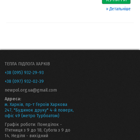
» Детальніше
ТЕПЛА ПІДЛОГА ХАРКІВ
+38 (095) 932-29-93
+38 (097) 932-02-39
newpol.org.ua@gmail.com
Адреса:
м. Харків, пр-т Героїв Харкова
247, "Будинок друку" 4-й поверх,
офіс 49 (метро Турбоатом)
Графік роботи: Понеділок -
П'ятниця з 9 до 18, Субота з 9 до
14, Неділя - вихідний