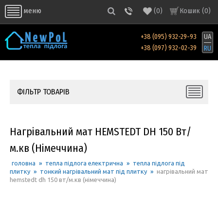
(
0
)
Кошик (
0
)
меню
+38 (095) 932-29-93
UA
+38 (097) 932-02-39
RU
ФІЛЬТР ТОВАРІВ
Нагрівальний мат HEMSTEDT DH 150 Вт/
м.кв (Німеччина)
головна
»
тепла підлога електрична
»
тепла підлога під
плитку
»
тонкий нагрівальний мат під плитку
»
нагрівальний мат
hemstedt dh 150 вт/м.кв (німеччина)