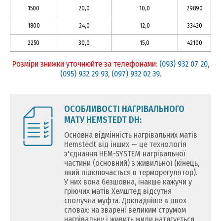
1500
20,0
10,0
29890
1800
24,0
12,0
33420
2250
30,0
15,0
42100
Розміри знижки уточнюйте за телефонами:
(093) 932 07 20
,
(095) 932 29 93
,
(097) 932 02 39
.
ОСОБЛИВОСТІ НАГРІВАЛЬНОГО
МАТУ HEMSTEDT DH:
Основна відмінність нагрівальних матів
Hemstedt від інших — це технологія
з'єднання HEM-SYSTEM нагрівальної
частини (основний) з живильної (кінець,
який підключається в терморегулятор).
У них вона безшовна, інакше кажучи у
гріючих матів Хемштед відсутня
сполучна муфта. Докладніше в двох
словах: на зварені великим струмом
нагрівальну і живить жили натягується