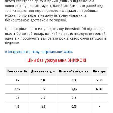
якості електрообігріву в приміщеннях з підвищеною
вологістю - у ваннах, саунах, басейнах. Замовити даний вид
теплих підлог від перевіреного німецького виробника
можна прямо зараз в нашому інтернет-магазині з
безкоштовною доставкою по Україні.
Ціна нагрівального мату під плитку Hemstedt DH відповідає
якості, бо це той товар, на який не варто шкодувати грошей,
адже він прослужить вам багато років, створюючи затишок в
будинку.
» Інструкція монтажу нагрівальних матів.
Ціни без урахування ЗНИЖОК!
Потужність, Вт
Довжина мату, м
Площа обігріву, м. кв.
Ціна, грн
45
1,0
0,3
5080
67,5
1,5
0,45
6030
98
2,0
0,6
-
112
2,5
0,75
-